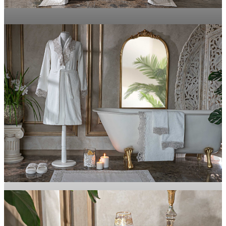
Evinizdeki Her Alanı Zarafete Dönüştürün
Doğal Dokular, Yumuşak His
EV DEKOR
TEKSTİL