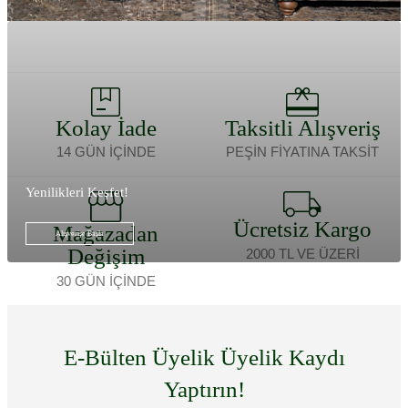
Kolay İade
Taksitli Alışveriş
14 GÜN İÇİNDE
PEŞİN FİYATINA TAKSİT
Yenilikleri Keşfet!
Ücretsiz Kargo
Mağazadan
Alışverişe Başla
Değişim
2000 TL VE ÜZERİ
30 GÜN İÇİNDE
E-Bülten Üyelik Üyelik Kaydı
Yaptırın!