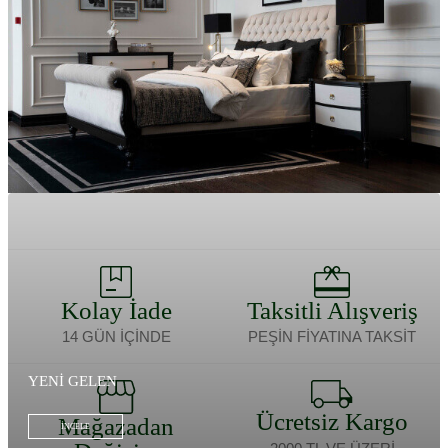
EN ÇOK SATAN
LIFE STYLE
İNCELE
İNCELE
Kolay İade
Taksitli Alışveriş
14 GÜN İÇİNDE
PEŞİN FİYATINA TAKSİT
YENİ GELEN
Ücretsiz Kargo
Mağazadan
İNCELE