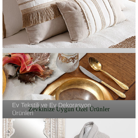
EVİNİZE ŞIKLIK KATIN
Etnik ve Klasik Mobilya Takımları
MOBİLYA
KALİTENİN TEK ADRESİ
Ev Tekstili ve Ev Dekorasyon
Zevkinize Uygun Özel Ürünler
Ürünleri
EVİNİZDE ZENGİN BİR GÖRÜNÜM
Ev Dekorasyon Ürünleri ve Süs Eşyaları
TEKSTİL
AKSESAUR