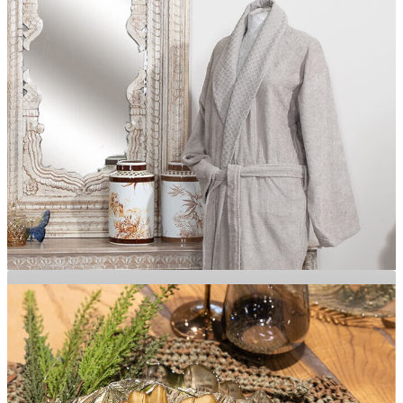
Ev Dekorasyon Ürünleri ve Süs Eşyaları
TEKSTİL
AKSESAUR