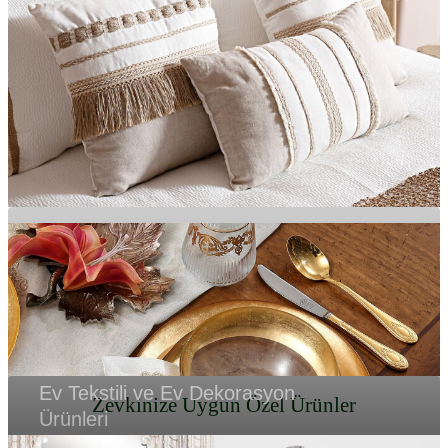
EVİNİZE ŞIKLIK KATIN
Etnik ve Klasik Mobilya Takımları
MOBİLYA
KALİTENİN TEK ADRESİ
Ev Tekstili ve Ev Dekorasyon
Zevkinize Uygun Özel Ürünler
Ürünleri
EVİNİZDE ZENGİN BİR GÖRÜNÜM