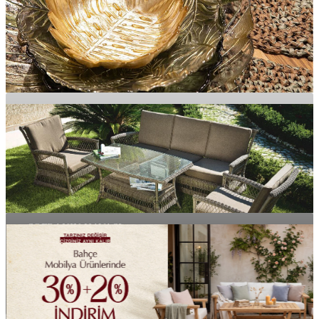
Doğal, Sağlıklı Tekstil
TEKSTİL
SOFRANIN HAVASI
SOFRANIN HAVASI
BAHÇELER GÜZELLEŞİR
Birbirinden Farklı Model
AKSESUAR
MOBİLYA