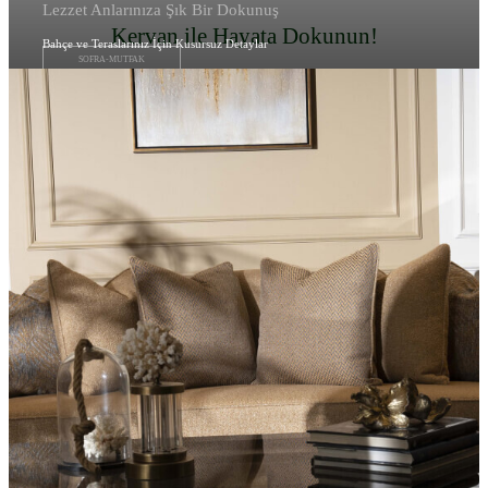
Lezzet Anlarınıza Şık Bir Dokunuş
Kervan ile Hayata Dokunun!
Bahçe ve Teraslarınız İçin Kusursuz Detaylar
SOFRA-MUTFAK
BAHÇE