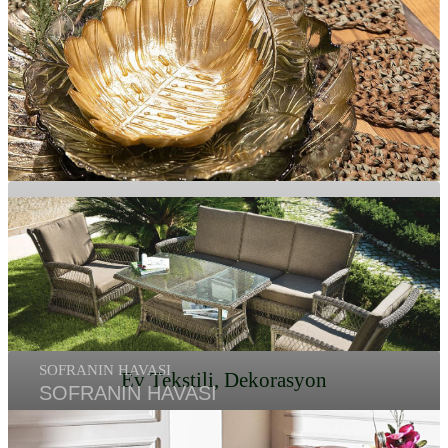
KALİTEYİ YAKALAYIN!
Doğal, Sağlıklı Tekstil
TEKSTİL
SOFRANIN HAVASI
Ev Tekstili, Dekorasyon
SOFRANIN HAVASI
BAHÇELER GÜZELLEŞİR
Birbirinden Farklı Model
AKSESUAR