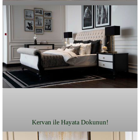
EN ÇOK SATAN
LIFE STYLE
İNCELE
İNCELE
Kervan ile Hayata Dokunun!