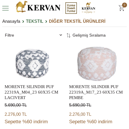
0
Anasayfa
TEKSTIL
DİĞER TEKSTİL ÜRÜNLERİ
Filtre
MORENTE SILINDIR PUF
MORENTE SILINDIR PUF
22319A_M04_23 60X35 CM
22319A_M17_23 60X35 CM
LACIVERT
PEMBE
5.690,00
TL
5.690,00
TL
2.276,00 TL
2.276,00 TL
Sepette %60 indirim
Sepette %60 indirim