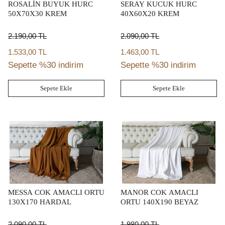
ROSALİN BUYUK HURC
SERAY KUCUK HURC
50X70X30 KREM
40X60X20 KREM
2.190,00
TL
2.090,00
TL
1.533,00 TL
1.463,00 TL
Sepette %30 indirim
Sepette %30 indirim
Sepete Ekle
Sepete Ekle
MESSA COK AMACLI ORTU
MANOR COK AMACLI
130X170 HARDAL
ORTU 140X190 BEYAZ
2.090,00
TL
1.980,00
TL