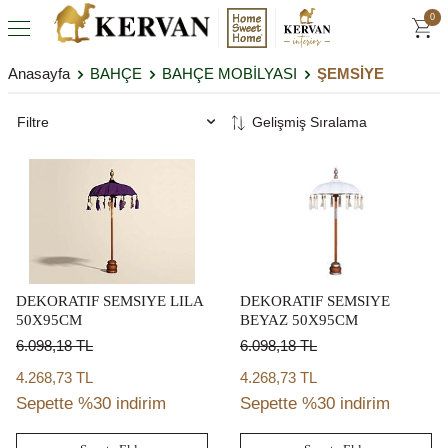
0
Anasayfa
BAHÇE
BAHÇE MOBİLYASI
ŞEMSİYE
Filtre
DEKORATIF SEMSIYE LILA
DEKORATIF SEMSIYE
50X95CM
BEYAZ 50X95CM
6.098,18
TL
6.098,18
TL
4.268,73 TL
4.268,73 TL
Sepette %30 indirim
Sepette %30 indirim