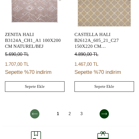
ZENITA HALI
CASTELLA HALI
B3124A_CH1_A1 100X200
B2612A_605_21_C27
CM NATUREL/BEJ
150X220 CM
KAHVE/KREM/SARI
5.690,00
TL
4.890,00
TL
1.707,00 TL
1.467,00 TL
Sepette %70 indirim
Sepette %70 indirim
Sepete Ekle
Sepete Ekle
1
2
3