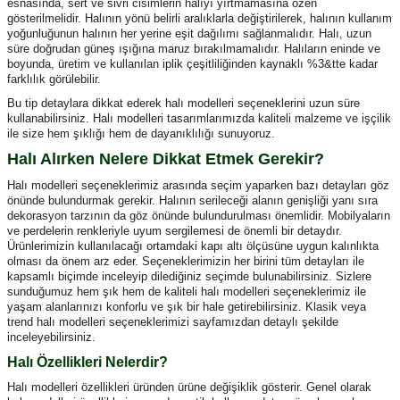
esnasında, sert ve sivri cisimlerin halıyı yırtmamasına özen
gösterilmelidir. Halının yönü belirli aralıklarla değiştirilerek, halının kullanım
yoğunluğunun halının her yerine eşit dağılımı sağlanmalıdır. Halı, uzun
süre doğrudan güneş ışığına maruz bırakılmamalıdır. Halıların eninde ve
boyunda, üretim ve kullanılan iplik çeşitliliğinden kaynaklı %3&tte kadar
farklılık görülebilir.
Bu tip detaylara dikkat ederek halı modelleri seçeneklerini uzun süre
kullanabilirsiniz. Halı modelleri tasarımlarımızda kaliteli malzeme ve işçilik
ile size hem şıklığı hem de dayanıklılığı sunuyoruz.
Halı Alırken Nelere Dikkat Etmek Gerekir?
Halı modelleri seçeneklerimiz arasında seçim yaparken bazı detayları göz
önünde bulundurmak gerekir. Halının serileceği alanın genişliği yanı sıra
dekorasyon tarzının da göz önünde bulundurulması önemlidir. Mobilyaların
ve perdelerin renkleriyle uyum sergilemesi de önemli bir detaydır.
Ürünlerimizin kullanılacağı ortamdaki kapı altı ölçüsüne uygun kalınlıkta
olması da önem arz eder. Seçeneklerimizin her birini tüm detayları ile
kapsamlı biçimde inceleyip dilediğiniz seçimde bulunabilirsiniz. Sizlere
sunduğumuz hem şık hem de kaliteli halı modelleri seçeneklerimiz ile
yaşam alanlarınızı konforlu ve şık bir hale getirebilirsiniz. Klasik veya
trend halı modelleri seçeneklerimizi sayfamızdan detaylı şekilde
inceleyebilirsiniz.
Halı Özellikleri Nelerdir?
Halı modelleri özellikleri üründen ürüne değişiklik gösterir. Genel olarak