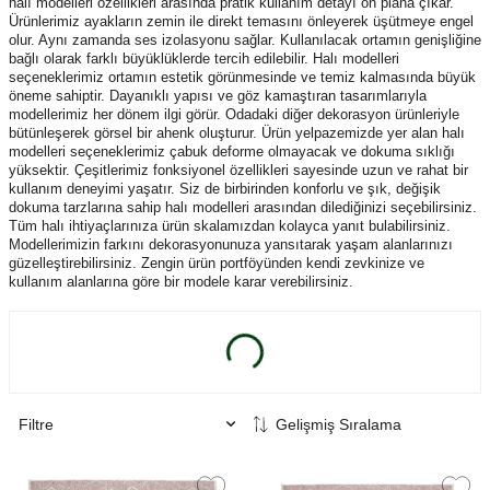
halı modelleri özellikleri arasında pratik kullanım detayı ön plana çıkar.
Ürünlerimiz ayakların zemin ile direkt temasını önleyerek üşütmeye engel
olur. Aynı zamanda ses izolasyonu sağlar. Kullanılacak ortamın genişliğine
bağlı olarak farklı büyüklüklerde tercih edilebilir. Halı modelleri
seçeneklerimiz ortamın estetik görünmesinde ve temiz kalmasında büyük
öneme sahiptir. Dayanıklı yapısı ve göz kamaştıran tasarımlarıyla
modellerimiz her dönem ilgi görür. Odadaki diğer dekorasyon ürünleriyle
bütünleşerek görsel bir ahenk oluşturur. Ürün yelpazemizde yer alan halı
modelleri seçeneklerimiz çabuk deforme olmayacak ve dokuma sıklığı
yüksektir. Çeşitlerimiz fonksiyonel özellikleri sayesinde uzun ve rahat bir
kullanım deneyimi yaşatır. Siz de birbirinden konforlu ve şık, değişik
dokuma tarzlarına sahip halı modelleri arasından dilediğinizi seçebilirsiniz.
Tüm halı ihtiyaçlarınıza ürün skalamızdan kolayca yanıt bulabilirsiniz.
Modellerimizin farkını dekorasyonunuza yansıtarak yaşam alanlarınızı
güzelleştirebilirsiniz. Zengin ürün portföyünden kendi zevkinize ve
kullanım alanlarına göre bir modele karar verebilirsiniz.
Filtre