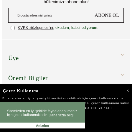
bültenimize abone olun!
ABONE OL
KVKK Sözleşmesi'ni
, okudum, kabul ediyorum.
Üye
Önemli Bilgiler
Çerez Kullanımı
X
Hızlı Erişim
Bu site size en iyi alışveriş hizmetini sunabilmek için çerez kullanmaktadır.
Hizmetlerimizi kullanmaya devam etmeniz durumunda, çerez kullanımını kabul
ettiğinizi varsayacağız. Çerezler hakkında daha fazla bilgi ve nasıl
Sitemizden en iyi şekilde faydalanabilmeniz
reddedeceğinizi öğrenmek için
tıklayınız
için çerez kullanmaktadır.
Daha fazla bilgi
Okudum!
Anladım