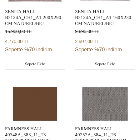
ZENITA HALI
ZENITA HALI
B3124A_CH1_A1 200X290
B3124A_CH1_A1 160X230
CM NATUREL/BEJ
CM NATUREL/BEJ
15.900,00
TL
9.690,00
TL
4.770,00 TL
2.907,00 TL
Sepette %70 indirim
Sepette %70 indirim
Sepete Ekle
Sepete Ekle
FARMNESS HALI
FARMNESS HALI
40348A_383_11_T3
40257A_384_11_T6