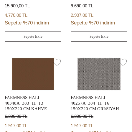
15.900,00
TL
9.690,00
TL
4.770,00 TL
2.907,00 TL
Sepette %70 indirim
Sepette %70 indirim
Sepete Ekle
Sepete Ekle
FARMNESS HALI
FARMNESS HALI
40348A_383_11_T3
40257A_384_11_T6
150X220 CM KAHVE
150X220 CM GRI/SIYAH
6.390,00
TL
6.390,00
TL
1.917,00 TL
1.917,00 TL