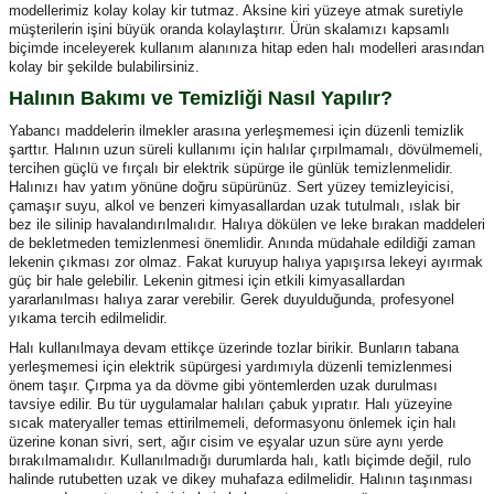
modellerimiz kolay kolay kir tutmaz. Aksine kiri yüzeye atmak suretiyle
müşterilerin işini büyük oranda kolaylaştırır. Ürün skalamızı kapsamlı
biçimde inceleyerek kullanım alanınıza hitap eden halı modelleri arasından
kolay bir şekilde bulabilirsiniz.
Halının Bakımı ve Temizliği Nasıl Yapılır?
Yabancı maddelerin ilmekler arasına yerleşmemesi için düzenli temizlik
şarttır. Halının uzun süreli kullanımı için halılar çırpılmamalı, dövülmemeli,
tercihen güçlü ve fırçalı bir elektrik süpürge ile günlük temizlenmelidir.
Halınızı hav yatım yönüne doğru süpürünüz. Sert yüzey temizleyicisi,
çamaşır suyu, alkol ve benzeri kimyasallardan uzak tutulmalı, ıslak bir
bez ile silinip havalandırılmalıdır. Halıya dökülen ve leke bırakan maddeleri
de bekletmeden temizlenmesi önemlidir. Anında müdahale edildiği zaman
lekenin çıkması zor olmaz. Fakat kuruyup halıya yapışırsa lekeyi ayırmak
güç bir hale gelebilir. Lekenin gitmesi için etkili kimyasallardan
yararlanılması halıya zarar verebilir. Gerek duyulduğunda, profesyonel
yıkama tercih edilmelidir.
Halı kullanılmaya devam ettikçe üzerinde tozlar birikir. Bunların tabana
yerleşmemesi için elektrik süpürgesi yardımıyla düzenli temizlenmesi
önem taşır. Çırpma ya da dövme gibi yöntemlerden uzak durulması
tavsiye edilir. Bu tür uygulamalar halıları çabuk yıpratır. Halı yüzeyine
sıcak materyaller temas ettirilmemeli, deformasyonu önlemek için halı
üzerine konan sivri, sert, ağır cisim ve eşyalar uzun süre aynı yerde
bırakılmamalıdır. Kullanılmadığı durumlarda halı, katlı biçimde değil, rulo
halinde rutubetten uzak ve dikey muhafaza edilmelidir. Halının taşınması