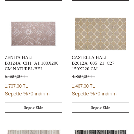
ZENITA HALI
CASTELLA HALI
B3124A_CH1_A1 100X200
B2612A_605_21_C27
CM NATUREL/BEJ
150X220 CM
KAHVE/KREM/SARI
5.690,00
TL
4.890,00
TL
1.707,00 TL
1.467,00 TL
Sepette %70 indirim
Sepette %70 indirim
Sepete Ekle
Sepete Ekle