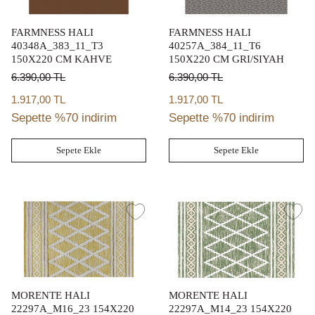
FARMNESS HALI
FARMNESS HALI
40348A_383_11_T3
40257A_384_11_T6
150X220 CM KAHVE
150X220 CM GRI/SIYAH
6.390,00
TL
6.390,00
TL
1.917,00 TL
1.917,00 TL
Sepette %70 indirim
Sepette %70 indirim
Sepete Ekle
Sepete Ekle
MORENTE HALI
MORENTE HALI
22297A_M16_23 154X220
22297A_M14_23 154X220