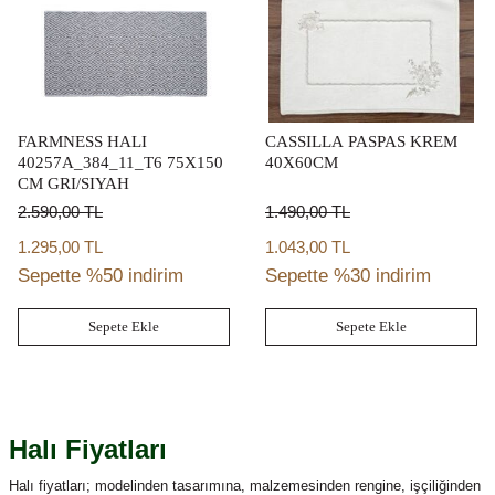
FARMNESS HALI
CASSILLA PASPAS KREM
40257A_384_11_T6 75X150
40X60CM
CM GRI/SIYAH
2.590,00
TL
1.490,00
TL
1.295,00 TL
1.043,00 TL
Sepette %50 indirim
Sepette %30 indirim
Sepete Ekle
Sepete Ekle
Halı Fiyatları
Halı fiyatları; modelinden tasarımına, malzemesinden rengine, işçiliğinden