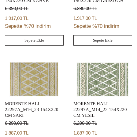
150X220 CM KAHVE
150X220 CM GRI/SIYAH
6.390,00
TL
6.390,00
TL
1.917,00 TL
1.917,00 TL
Sepette %70 indirim
Sepette %70 indirim
Sepete Ekle
Sepete Ekle
MORENTE HALI
MORENTE HALI
22297A_M16_23 154X220
22297A_M14_23 154X220
CM SARI
CM YESIL
6.290,00
TL
6.290,00
TL
1.887,00 TL
1.887,00 TL