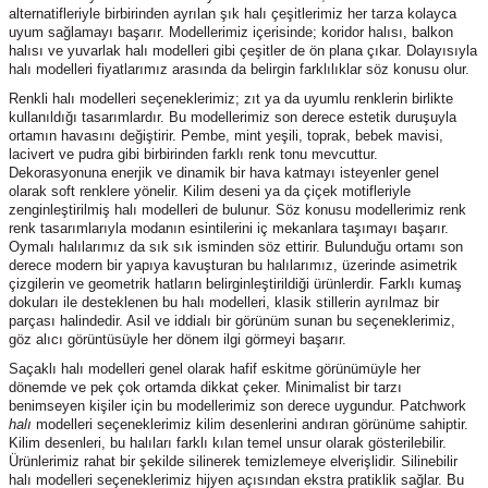
alternatifleriyle birbirinden ayrılan şık halı çeşitlerimiz her tarza kolayca
uyum sağlamayı başarır. Modellerimiz içerisinde; koridor halısı, balkon
halısı ve yuvarlak halı modelleri gibi çeşitler de ön plana çıkar. Dolayısıyla
halı modelleri fiyatlarımız arasında da belirgin farklılıklar söz konusu olur.
Renkli halı modelleri seçeneklerimiz; zıt ya da uyumlu renklerin birlikte
kullanıldığı tasarımlardır. Bu modellerimiz son derece estetik duruşuyla
ortamın havasını değiştirir. Pembe, mint yeşili, toprak, bebek mavisi,
lacivert ve pudra gibi birbirinden farklı renk tonu mevcuttur.
Dekorasyonuna enerjik ve dinamik bir hava katmayı isteyenler genel
olarak soft renklere yönelir. Kilim deseni ya da çiçek motifleriyle
zenginleştirilmiş halı modelleri de bulunur. Söz konusu modellerimiz renk
renk tasarımlarıyla modanın esintilerini iç mekanlara taşımayı başarır.
Oymalı halılarımız da sık sık isminden söz ettirir. Bulunduğu ortamı son
derece modern bir yapıya kavuşturan bu halılarımız, üzerinde asimetrik
çizgilerin ve geometrik hatların belirginleştirildiği ürünlerdir. Farklı kumaş
dokuları ile desteklenen bu halı modelleri, klasik stillerin ayrılmaz bir
parçası halindedir. Asil ve iddialı bir görünüm sunan bu seçeneklerimiz,
göz alıcı görüntüsüyle her dönem ilgi görmeyi başarır.
Saçaklı halı modelleri genel olarak hafif eskitme görünümüyle her
dönemde ve pek çok ortamda dikkat çeker. Minimalist bir tarzı
benimseyen kişiler için bu modellerimiz son derece uygundur. Patchwork
halı
modelleri seçeneklerimiz kilim desenlerini andıran görünüme sahiptir.
Kilim desenleri, bu halıları farklı kılan temel unsur olarak gösterilebilir.
Ürünlerimiz rahat bir şekilde silinerek temizlemeye elverişlidir. Silinebilir
halı modelleri seçeneklerimiz hijyen açısından ekstra pratiklik sağlar. Bu