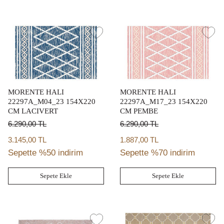
MORENTE HALI
MORENTE HALI
22297A_M04_23 154X220
22297A_M17_23 154X220
CM LACIVERT
CM PEMBE
6.290,00
TL
6.290,00
TL
3.145,00 TL
1.887,00 TL
Sepette %50 indirim
Sepette %70 indirim
Sepete Ekle
Sepete Ekle