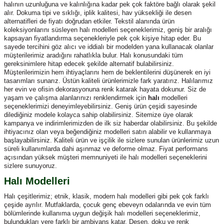
halının uzunluğuna ve kalınlığına kadar pek çok faktöre bağlı olarak şekil
alır. Dokuma tipi ve sıklığı, iplik kalitesi, hav yüksekliği ile desen
alternatifleri de fiyatı doğrudan etkiler. Tekstil alanında ürün
koleksiyonlarını süsleyen halı modelleri seçeneklerimiz, geniş bir aralığı
kapsayan fiyatlandırma seçenekleriyle pek çok kişiye hitap eder. Bu
sayede tercihini göz alıcı ve iddialı bir modelden yana kullanacak olanlar
müşterilerimiz aradığını rahatlıkla bulur. Halı konusundaki tüm
gereksinimlere hitap edecek şekilde alternatif bulabilirsiniz.
Müşterilerimizin hem ihtiyaçlarını hem de beklentilerini düşünerek en iyi
tasarımları sunarız. Üstün kaliteli ürünlerimizle fark yaratırız. Halılarımız
her evin ve ofisin dekorasyonuna renk katarak hayata dokunur. Siz de
yaşam ve çalışma alanlarınızı renklendirmek için
halı
modelleri
seçeneklerimizi deneyimleyebilirsiniz. Geniş ürün çeşidi sayesinde
dilediğiniz modele kolayca sahip olabilirsiniz. Sitemize üye olarak
kampanya ve indirimlerimizden de ilk siz haberdar olabilirsiniz. Bu şekilde
ihtiyacınız olan veya beğendiğiniz modelleri satın alabilir ve kullanmaya
başlayabilirsiniz. Kaliteli ürün ve işçilik ile sizlere sunulan ürünlerimiz uzun
süreli kullanımlarda dahi aşınmaz ve deforme olmaz. Fiyat performans
açısından yüksek müşteri memnuniyeti ile halı modelleri seçeneklerini
sizlere sunuyoruz.
Halı Modelleri
Halı çeşitlerimiz; etnik, klasik, modern halı modelleri gibi pek çok farklı
çeşide ayrılır. Mutfaklarda, çocuk genç ebeveyn odalarında ve evin tüm
bölümlerinde kullanıma uygun değişik halı modelleri seçeneklerimiz,
bulundukları yere farklı bir ambiyans katar. Desen, doku ve renk