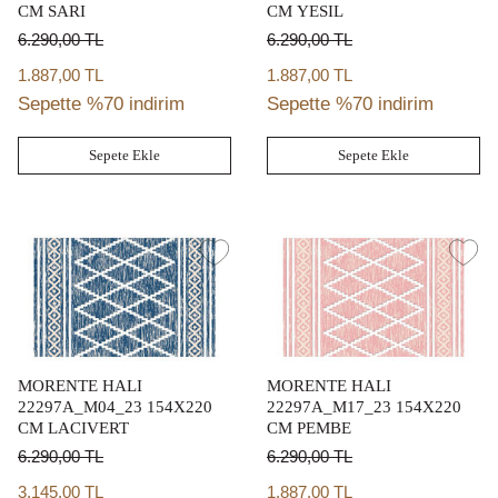
CM SARI
CM YESIL
6.290,00
TL
6.290,00
TL
1.887,00 TL
1.887,00 TL
Sepette %70 indirim
Sepette %70 indirim
Sepete Ekle
Sepete Ekle
MORENTE HALI
MORENTE HALI
22297A_M04_23 154X220
22297A_M17_23 154X220
CM LACIVERT
CM PEMBE
6.290,00
TL
6.290,00
TL
3.145,00 TL
1.887,00 TL