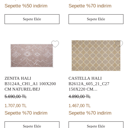
Sepette %50 indirim
Sepette %70 indirim
Sepete Ekle
Sepete Ekle
ZENITA HALI
CASTELLA HALI
B3124A_CH1_A1 100X200
B2612A_605_21_C27
CM NATUREL/BEJ
150X220 CM
KAHVE/KREM/SARI
5.690,00
TL
4.890,00
TL
1.707,00 TL
1.467,00 TL
Sepette %70 indirim
Sepette %70 indirim
Sepete Ekle
Sepete Ekle