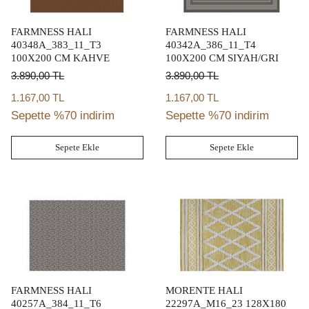
FARMNESS HALI
FARMNESS HALI
40348A_383_11_T3
40342A_386_11_T4
100X200 CM KAHVE
100X200 CM SIYAH/GRI
3.890,00
TL
3.890,00
TL
1.167,00 TL
1.167,00 TL
Sepette %70 indirim
Sepette %70 indirim
Sepete Ekle
Sepete Ekle
FARMNESS HALI
MORENTE HALI
40257A_384_11_T6
22297A_M16_23 128X180