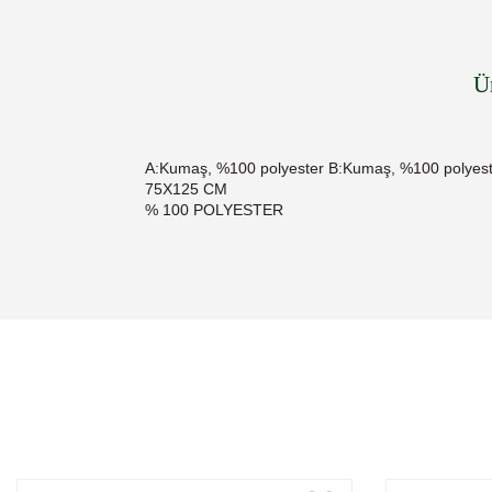
Ü
A:Kumaş, %100 polyester B:Kumaş, %100 polyes
75X125 CM
% 100 POLYESTER