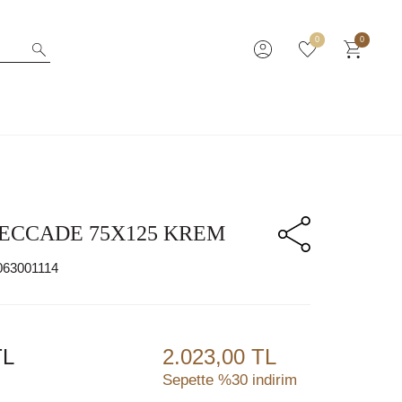
0
0
ECCADE 75X125 KREM
063001114
L
2.023,00 TL
Sepette %30 indirim