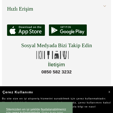
Hızlı Erişim
Sosyal Medyada Bizi Takip Edin
İletişim
0850 582 3232
Çerez Kullanımı
X
Bu site size en iyi alışveriş hizmetini sunabilmek için çerez kullanmaktadır.
Hizmetlerimizi kullanmaya devam etmeniz durumunda, çerez kullanımını kabul
ettiğinizi varsayacağız. Çerezler hakkında daha fazla bilgi ve nasıl
Sitemizden en iyi şekilde faydalanabilmeniz
reddedeceğinizi öğrenmek için
tıklayınız
için çerez kullanmaktadır.
Daha fazla bilgi