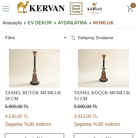
0
Anasayfa
EV DEKOR
AYDINLATMA
MUMLUK
Filtre
TASSEL BÜYÜK MUMLUK
TASSEL KÜÇÜK MUMLUK
38 CM
33 CM
5.900,00
TL
5.590,00
TL
4.130,00 TL
3.913,00 TL
Sepette %30 indirim
Sepette %30 indirim