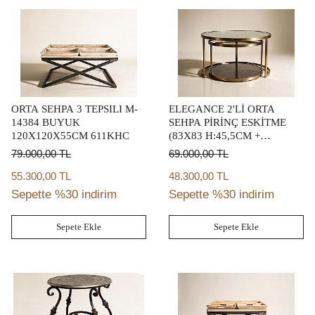
ORTA SEHPA 3 TEPSILI M-
ELEGANCE 2'Lİ ORTA
14384 BUYUK
SEHPA PİRİNÇ ESKİTME
120X120X55CM 611KHC
(83X83 H:45,5CM +
69,5X69,5 H:40,5 CM)
79.000,00
TL
69.000,00
TL
55.300,00 TL
48.300,00 TL
Sepette %30 indirim
Sepette %30 indirim
Sepete Ekle
Sepete Ekle