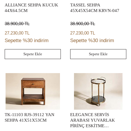
ALLIANCE SEHPA KUCUK
TASSEL SEHPA
44X64.5CM
45X45X54CM KRVN-047
38.900,00
TL
38.900,00
TL
27.230,00 TL
27.230,00 TL
Sepette %30 indirim
Sepette %30 indirim
Sepete Ekle
Sepete Ekle
TK-11103 RJS-39112 YAN
ELEGANCE SERVİS
SEHPA 41X51X53CM
ARABASI YUVARLAK
PİRİNÇ ESKİTME