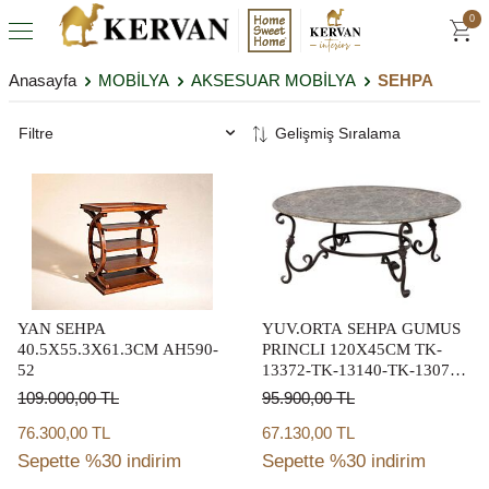
0
Anasayfa
MOBİLYA
AKSESUAR MOBİLYA
SEHPA
Filtre
YAN SEHPA
YUV.ORTA SEHPA GUMUS
40.5X55.3X61.3CM AH590-
PRINCLI 120X45CM TK-
52
13372-TK-13140-TK-13073-
TK-012972-7159-6451-9320-
109.000,00
TL
95.900,00
TL
TK-11533-TK-013372-TK-
013389-TK-013966-TK-
76.300,00 TL
67.130,00 TL
013419
Sepette %30 indirim
Sepette %30 indirim