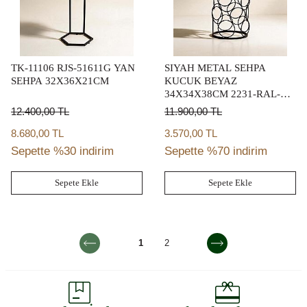
TK-11106 RJS-51611G YAN
SIYAH METAL SEHPA
SEHPA 32X36X21CM
KUCUK BEYAZ
34X34X38CM 2231-RAL-
008576-TK-9044-12362
12.400,00
TL
11.900,00
TL
8.680,00 TL
3.570,00 TL
Sepette %30 indirim
Sepette %70 indirim
Sepete Ekle
Sepete Ekle
1
2