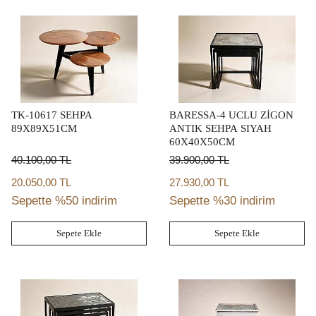
TK-10617 SEHPA
BARESSA-4 UCLU ZİGON
89X89X51CM
ANTIK SEHPA SIYAH
60X40X50CM
40.100,00
TL
39.900,00
TL
20.050,00 TL
27.930,00 TL
Sepette %50 indirim
Sepette %30 indirim
Sepete Ekle
Sepete Ekle