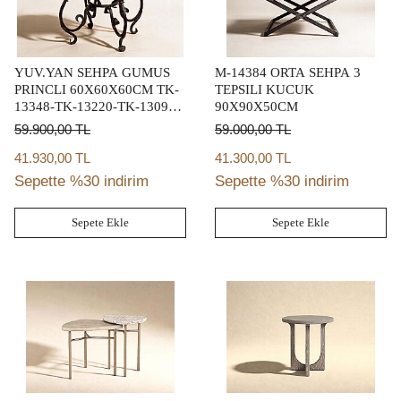
YUV.YAN SEHPA GUMUS
M-14384 ORTA SEHPA 3
PRINCLI 60X60X60CM TK-
TEPSILI KUCUK
13348-TK-13220-TK-13097-
90X90X50CM
TK-13141-TK-13075-TK-
59.900,00
TL
59.000,00
TL
012974-7160-6452-9321-TK-
11534-TK-013288-TK-
41.930,00 TL
41.300,00 TL
013967-TK-013969-TK-
Sepette %30 indirim
Sepette %30 indirim
013504-TK-013871
Sepete Ekle
Sepete Ekle