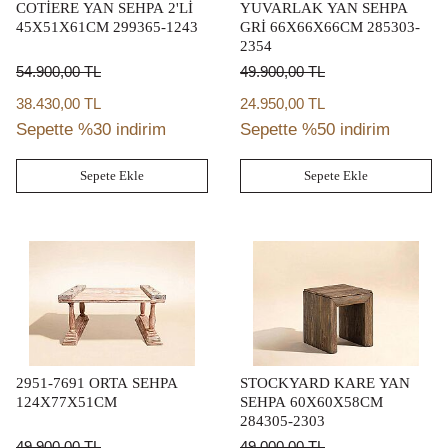
COTİERE YAN SEHPA 2'Lİ
YUVARLAK YAN SEHPA
45X51X61CM 299365-1243
GRİ 66X66X66CM 285303-
2354
54.900,00
TL
49.900,00
TL
38.430,00 TL
24.950,00 TL
Sepette %30 indirim
Sepette %50 indirim
Sepete Ekle
Sepete Ekle
2951-7691 ORTA SEHPA
STOCKYARD KARE YAN
124X77X51CM
SEHPA 60X60X58CM
284305-2303
49.900,00
TL
49.000,00
TL