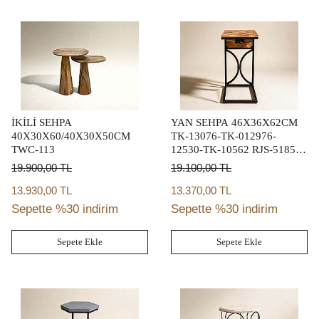
İKİLİ SEHPA
YAN SEHPA 46X36X62CM
40X30X60/40X30X50CM
TK-13076-TK-012976-
TWC-113
12530-TK-10562 RJS-51858-
12365
19.900,00
TL
19.100,00
TL
13.930,00 TL
13.370,00 TL
Sepette %30 indirim
Sepette %30 indirim
Sepete Ekle
Sepete Ekle