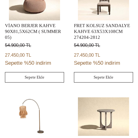
VİANO BERJER KAHVE
FRET KOLSUZ SANDALYE
90X81,5X62CM ( SUMMER
KAHVE 63X53X108CM
05)
274204-2812
54.900,00
TL
54.900,00
TL
27.450,00 TL
27.450,00 TL
Sepette %50 indirim
Sepette %50 indirim
Sepete Ekle
Sepete Ekle