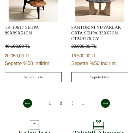
TK-10617 SEHPA
SANTORINI YUVARLAK
89X89X51CM
ORTA SEHPA 33X67CM
CT249176-GY
40.100,00
TL
39.000,00
TL
20.050,00 TL
19.500,00 TL
Sepette %50 indirim
Sepette %50 indirim
Sepete Ekle
Sepete Ekle
1
2
3
…