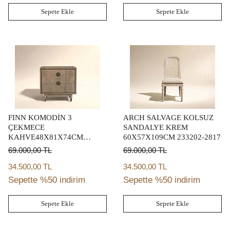
Sepete Ekle
Sepete Ekle
FINN KOMODİN 3
ARCH SALVAGE KOLSUZ
ÇEKMECE
SANDALYE KREM
KAHVE48X81X74CM
60X57X109CM 233202-2817
313142-2803
69.000,00
TL
69.000,00
TL
34.500,00 TL
34.500,00 TL
Sepette %50 indirim
Sepette %50 indirim
Sepete Ekle
Sepete Ekle