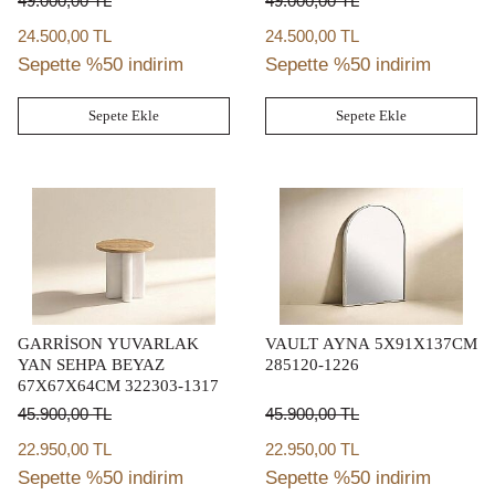
49.000,00
TL
49.000,00
TL
24.500,00 TL
24.500,00 TL
Sepette %50 indirim
Sepette %50 indirim
Sepete Ekle
Sepete Ekle
GARRİSON YUVARLAK
VAULT AYNA 5X91X137CM
YAN SEHPA BEYAZ
285120-1226
67X67X64CM 322303-1317
45.900,00
TL
45.900,00
TL
22.950,00 TL
22.950,00 TL
Sepette %50 indirim
Sepette %50 indirim