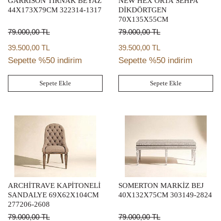
GARRİSON TIRNAK BEYAZ
NEW HEX ORTA SEHPA
44X173X79CM 322314-1317
DİKDÖRTGEN
70X135X55CM
79.000,00
TL
79.000,00
TL
39.500,00 TL
39.500,00 TL
Sepette %50 indirim
Sepette %50 indirim
Sepete Ekle
Sepete Ekle
ARCHİTRAVE KAPİTONELİ
SOMERTON MARKİZ BEJ
SANDALYE 69X62X104CM
40X132X75CM 303149-2824
277206-2608
79.000,00
TL
79.000,00
TL