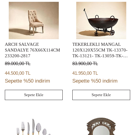
ARCH SALVAGE
TEKERLEKLI MANGAL
SANDALYE 76X66X114CM
120X120X55CM TK-13370-
233200-2817
TK-13121- TK-13059-TK-
012952-7067-RST-6406-
89.000,00
TL
83.900,00
TL
9567-12341-TK-13059-TK-
013310-TK-013370-TK-
44.500,00 TL
41.950,00 TL
013518
Sepette %50 indirim
Sepette %50 indirim
Sepete Ekle
Sepete Ekle