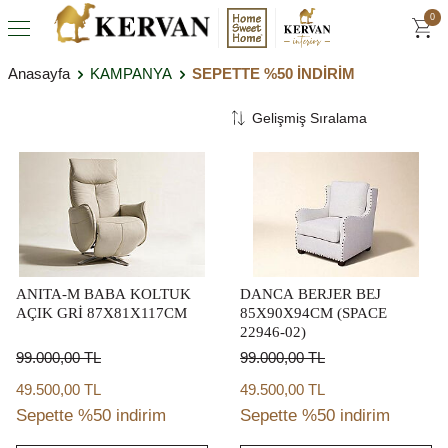
0
Anasayfa
KAMPANYA
SEPETTE %50 İNDİRİM
ANITA-M BABA KOLTUK
DANCA BERJER BEJ
AÇIK GRİ 87X81X117CM
85X90X94CM (SPACE
22946-02)
99.000,00
TL
99.000,00
TL
49.500,00 TL
49.500,00 TL
Sepette %50 indirim
Sepette %50 indirim