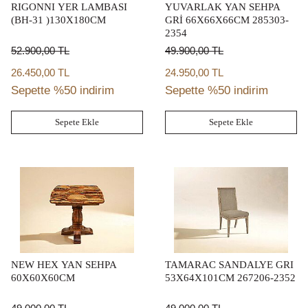
RIGONNI YER LAMBASI
YUVARLAK YAN SEHPA
(BH-31 )130X180CM
GRİ 66X66X66CM 285303-
2354
52.900,00
TL
49.900,00
TL
26.450,00 TL
24.950,00 TL
Sepette %50 indirim
Sepette %50 indirim
Sepete Ekle
Sepete Ekle
NEW HEX YAN SEHPA
TAMARAC SANDALYE GRI
60X60X60CM
53X64X101CM 267206-2352