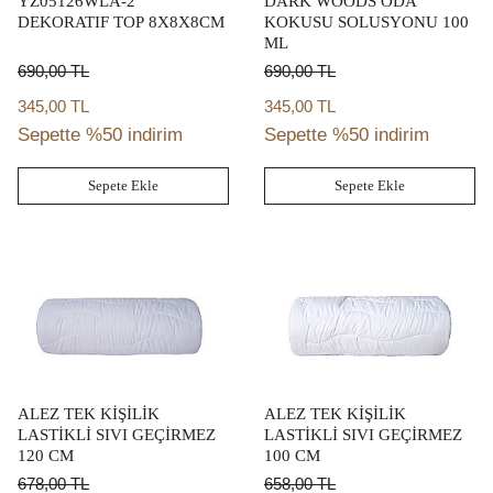
YZ05126WLA-2
DARK WOODS ODA
DEKORATIF TOP 8X8X8CM
KOKUSU SOLUSYONU 100
ML
690,00
TL
690,00
TL
345,00 TL
345,00 TL
Sepette %50 indirim
Sepette %50 indirim
Sepete Ekle
Sepete Ekle
ALEZ TEK KİŞİLİK
ALEZ TEK KİŞİLİK
LASTİKLİ SIVI GEÇİRMEZ
LASTİKLİ SIVI GEÇİRMEZ
120 CM
100 CM
678,00
TL
658,00
TL