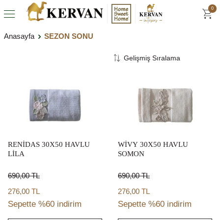
0
Anasayfa
SEZON SONU
RENİDAS 30X50 HAVLU
WİVY 30X50 HAVLU
LİLA
SOMON
690,00
TL
690,00
TL
276,00 TL
276,00 TL
Sepette %60 indirim
Sepette %60 indirim