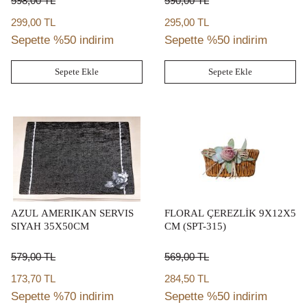
598,00
TL
590,00
TL
299,00 TL
295,00 TL
Sepette %50 indirim
Sepette %50 indirim
Sepete Ekle
Sepete Ekle
AZUL AMERIKAN SERVIS
FLORAL ÇEREZLİK 9X12X5
SIYAH 35X50CM
CM (SPT-315)
579,00
TL
569,00
TL
173,70 TL
284,50 TL
Sepette %70 indirim
Sepette %50 indirim