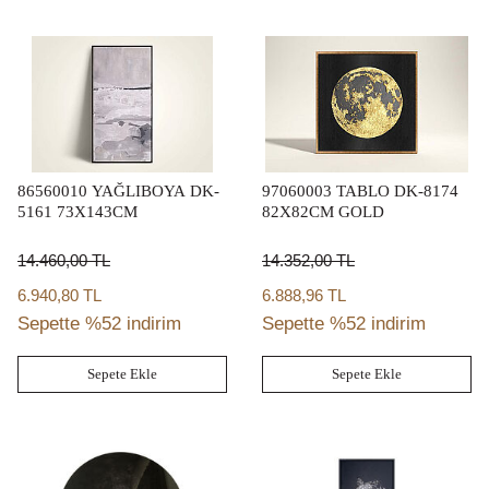
86560010 YAĞLIBOYA DK-
97060003 TABLO DK-8174
5161 73X143CM
82X82CM GOLD
14.460,00
TL
14.352,00
TL
6.940,80 TL
6.888,96 TL
Sepette %52 indirim
Sepette %52 indirim
Sepete Ekle
Sepete Ekle