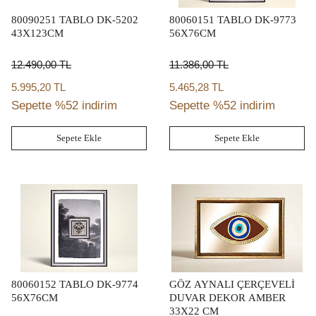
80090251 TABLO DK-5202
80060151 TABLO DK-9773
43X123CM
56X76CM
12.490,00
TL
11.386,00
TL
5.995,20 TL
5.465,28 TL
Sepette %52 indirim
Sepette %52 indirim
Sepete Ekle
Sepete Ekle
80060152 TABLO DK-9774
GÖZ AYNALI ÇERÇEVELİ
56X76CM
DUVAR DEKOR AMBER
33X22 CM