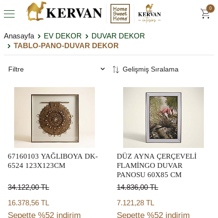
0
Anasayfa
EV DEKOR
DUVAR DEKOR
TABLO-PANO-DUVAR DEKOR
Filtre
67160103 YAĞLIBOYA DK-
DÜZ AYNA ÇERÇEVELİ
6524 123X123CM
FLAMİNGO DUVAR
PANOSU 60X85 CM
34.122,00
TL
14.836,00
TL
16.378,56 TL
7.121,28 TL
Sepette %52 indirim
Sepette %52 indirim