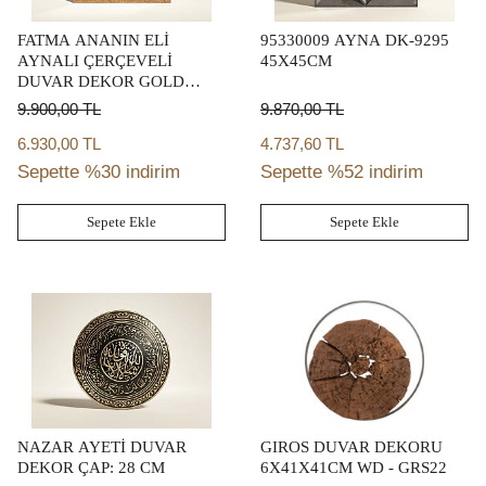
FATMA ANANIN ELİ
95330009 AYNA DK-9295
AYNALI ÇERÇEVELİ
45X45CM
DUVAR DEKOR GOLD
22X22 CM
9.900,00
TL
9.870,00
TL
6.930,00 TL
4.737,60 TL
Sepette %30 indirim
Sepette %52 indirim
Sepete Ekle
Sepete Ekle
NAZAR AYETİ DUVAR
GIROS DUVAR DEKORU
DEKOR ÇAP: 28 CM
6X41X41CM WD - GRS22