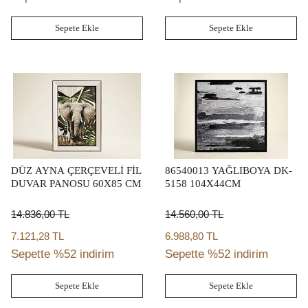
Sepete Ekle
Sepete Ekle
DÜZ AYNA ÇERÇEVELİ FİL
86540013 YAĞLIBOYA DK-
DUVAR PANOSU 60X85 CM
5158 104X44CM
14.836,00
TL
14.560,00
TL
7.121,28 TL
6.988,80 TL
Sepette %52 indirim
Sepette %52 indirim
Sepete Ekle
Sepete Ekle