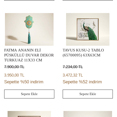
FATMA ANANIN ELİ
TAVUS KUSU-2 TABLO
PÜSKÜLLÜ DUVAR DEKOR
(65700095) 63X63CM
TURKUAZ 11X33 CM
7.900,00
TL
7.234,00
TL
3.950,00 TL
3.472,32 TL
Sepette %50 indirim
Sepette %52 indirim
Sepete Ekle
Sepete Ekle