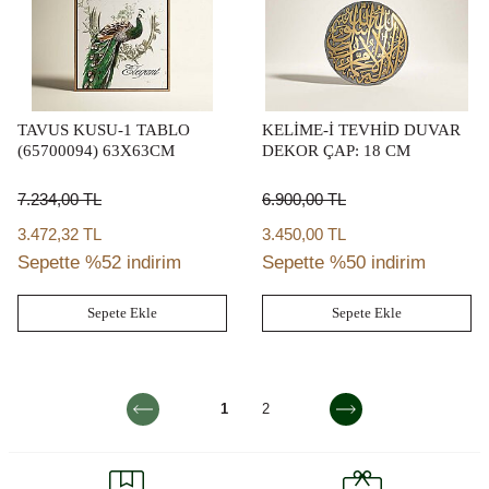
TAVUS KUSU-1 TABLO
KELİME-İ TEVHİD DUVAR
(65700094) 63X63CM
DEKOR ÇAP: 18 CM
7.234,00
TL
6.900,00
TL
3.472,32 TL
3.450,00 TL
Sepette %52 indirim
Sepette %50 indirim
Sepete Ekle
Sepete Ekle
1
2