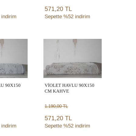
571,20 TL
indirim
Sepette %52 indirim
ete
Sepete
le
Ekle
U 90X150
VİOLET HAVLU 90X150
CM KAHVE
1.190,00
TL
571,20 TL
indirim
Sepette %52 indirim