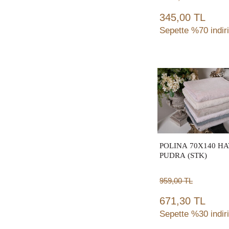
DEKORATİF
345,00 TL
KIRLENT
(12)
Sepette %70 indir
BANYO SETİ
(12)
MASA ÖRTÜSÜ
(13)
RUNNER
(15)
Sepete
AVİZE
(15)
Ekle
KARYOLA
(16)
PEŞTEMAL
(17)
KOLTUK TEKLİ-
BERJER
(18)
EL HAVLUSU
(18)
POLINA 70X140 H
PUDRA (STK)
PASPAS
(20)
KOLTUK ÜÇLÜ
(10)
959,00
TL
MUMLUK
(22)
AYNA
(23)
671,30 TL
YEMEK MASASI
Sepette %30 indir
(25)