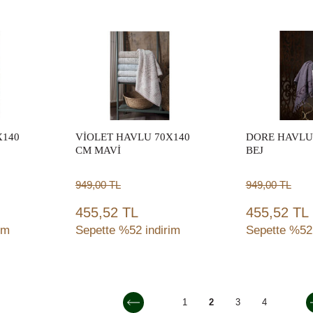
Sepete
Sep
Ekle
Ek
X140
VİOLET HAVLU 70X140
DORE HAVLU
CM MAVİ
BEJ
949,00
TL
949,00
TL
455,52 TL
455,52 TL
im
Sepette %52 indirim
Sepette %52 
Sepete
Sep
Ekle
Ek
1
2
3
4