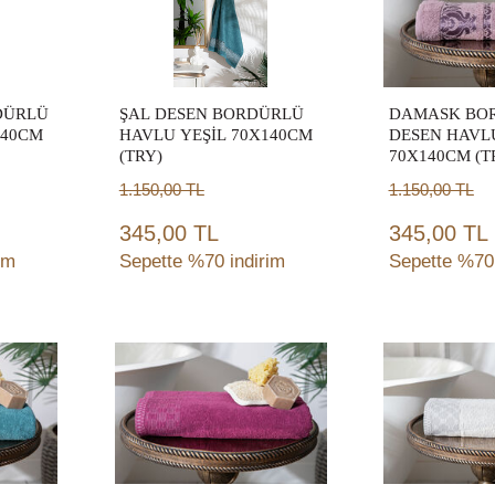
DÜRLÜ
ŞAL DESEN BORDÜRLÜ
DAMASK BO
140CM
HAVLU YEŞİL 70X140CM
DESEN HAV
(TRY)
70X140CM (T
1.150,00
TL
1.150,00
TL
345,00 TL
345,00 TL
im
Sepette %70 indirim
Sepette %70 
Sepete
Sep
Ekle
Ek