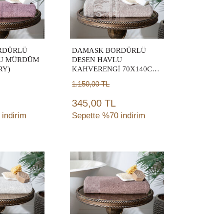
RDÜRLÜ
DAMASK BORDÜRLÜ
LU MÜRDÜM
DESEN HAVLU
RY)
KAHVERENGİ 70X140CM
(TRY)
1.150,00
TL
345,00 TL
indirim
Sepette %70 indirim
ete
Sepete
le
Ekle