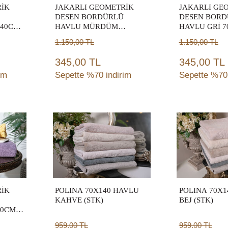
RİK
JAKARLI GEOMETRİK
JAKARLI GE
DESEN BORDÜRLÜ
DESEN BORD
140CM
HAVLU MÜRDÜM
HAVLU GRİ 
70X140CM (TRY)
(TRY)
1.150,00
TL
1.150,00
TL
345,00 TL
345,00 TL
im
Sepette %70 indirim
Sepette %70 
Sepete
Sep
Ekle
Ek
RİK
POLINA 70X140 HAVLU
POLINA 70X1
KAHVE (STK)
BEJ (STK)
40CM
959,00
TL
959,00
TL