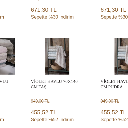
671,30 TL
671,30 TL
im
Sepette %30 indirim
Sepette %30 
Sepete
Sep
Ekle
Ek
AVLU
VİOLET HAVLU 70X140
VİOLET HAVL
CM TAŞ
CM PUDRA
949,00
TL
949,00
TL
455,52 TL
455,52 TL
im
Sepette %52 indirim
Sepette %52 