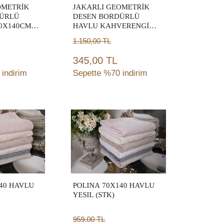
OMETRİK
JAKARLI GEOMETRİK
ÜRLÜ
DESEN BORDÜRLÜ
70X140CM
HAVLU KAHVERENGİ
70X140CM (TRY)
1.150,00
TL
345,00 TL
indirim
Sepette %70 indirim
ete
Sepete
le
Ekle
40 HAVLU
POLINA 70X140 HAVLU
YESIL (STK)
959,00
TL