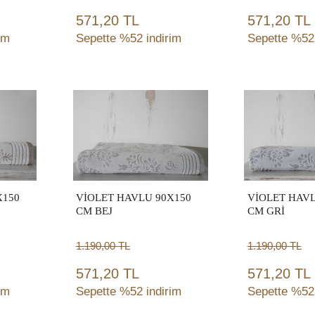
571,20 TL
571,20 TL
im
Sepette %52 indirim
Sepette %52 
Sepete
Sep
Ekle
Ek
X150
VİOLET HAVLU 90X150
VİOLET HAVL
CM BEJ
CM GRİ
1.190,00
TL
1.190,00
TL
571,20 TL
571,20 TL
im
Sepette %52 indirim
Sepette %52 