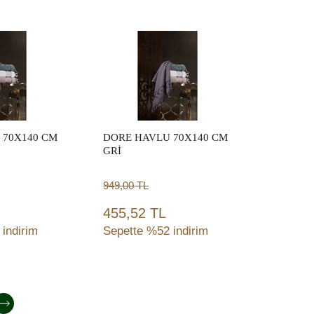
ete
Sepete
le
Ekle
 70X140 CM
DORE HAVLU 70X140 CM
GRİ
949,00
TL
455,52 TL
indirim
Sepette %52 indirim
ete
Sepete
le
Ekle