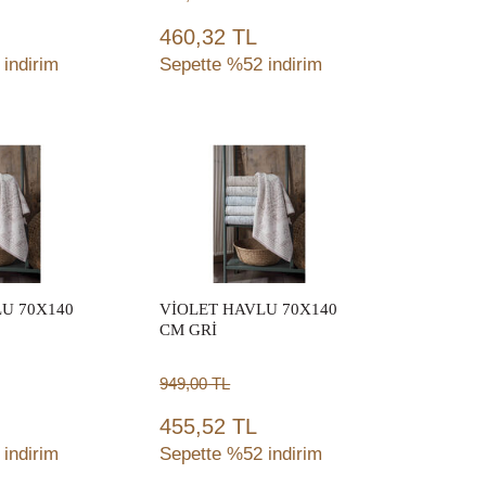
460,32 TL
indirim
Sepette %52 indirim
ete
Sepete
le
Ekle
U 70X140
VİOLET HAVLU 70X140
CM GRİ
949,00
TL
455,52 TL
indirim
Sepette %52 indirim