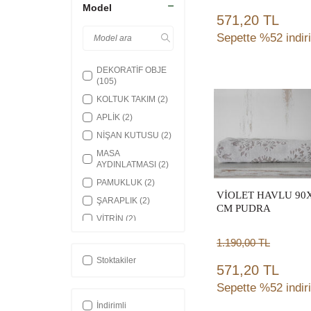
Model
571,20 TL
Sepette %52 indir
DEKORATİF OBJE
(105)
Sepete
KOLTUK TAKIM
(2)
Ekle
APLİK
(2)
NİŞAN KUTUSU
(2)
MASA
AYDINLATMASI
(2)
PAMUKLUK
(2)
VİOLET HAVLU 90
ŞARAPLIK
(2)
CM PUDRA
VİTRİN
(2)
SABUNLUK
(2)
1.190,00
TL
GONDOL
(2)
Stoktakiler
571,20 TL
BENCH MARKİZ
(2)
Sepette %52 indir
KOLTUK İKİLİ
(2)
İndirimli
KÜLLÜK
(2)