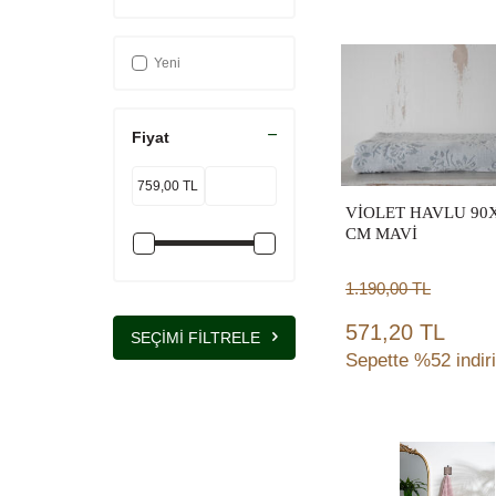
ÇARŞAF
(2)
Sepete
KAPAKLI KASE
(2)
Yeni
Ekle
ŞİFONYER
(2)
DİŞ FIRÇALIK
(2)
Fiyat
BABA KOLTUK
(3)
BATTANİYE
(3)
YAPAY AĞAÇ
(3)
VİOLET HAVLU 90
ÇAMAŞIR SEPETİ
CM MAVİ
(3)
ÇERCEVE
(3)
1.190,00
TL
BAR SANDALYE
(3)
571,20 TL
DRESUAR-MAKYAJ
SEÇIMI FILTRELE
MASA-TIRNAK
(3)
Sepette %52 indir
304
(2)
YER
AYDINLATMASI
(2)
Sepete
DOLAP
(3)
Ekle
OFİS MASASI-