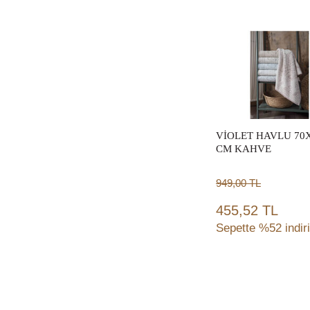
BİBLO-HEYKEL
(27)
Sepete
YAPAY ÇİÇEK
(28)
BORNOZ
(30)
Ekle
SEHPA
(30)
VAZO
(41)
NEVRESİM TAKIMI
(54)
BANYO PASPASI
VİOLET HAVLU 70
(63)
CM KAHVE
SANDALYE
(77)
PEÇETE
(10)
949,00
TL
YÜZ HAVLUSU
(10)
455,52 TL
AMERİKAN
SERVİSİ-SUPLA
(4)
Sepette %52 indir
RAF AYAKLI-
KİTAPLIK
(6)
ÇAY KAŞIĞI
(4)
Sepete
HAVLU SET
(4)
Ekle
TABURE
(4)