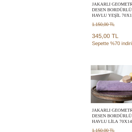
JAKARLI GEOMET
FENER - KANDİL
DESEN BORDÜRLÜ
(1)
HAVLU YEŞİL 70X
TV ÜNİTESİ
(1)
(TRY)
1.150,00
TL
KAĞIT HAVLULUK
(1)
345,00 TL
KOLTUK DÖRTLÜ
(1)
Sepette %70 indir
KÜP
(1)
TAKI ASKILIĞI-
KUTUSU
(1)
Sepete
PEÇETELİK
(1)
Ekle
ÇÖP KUTUSU
(1)
KAVANOZ
(3)
KÖŞE TAKIM
(3)
VÜCUT HAVLUSU
(97)
JAKARLI GEOMET
TABLO-PANO-
DESEN BORDÜRLÜ
DUVAR DEKOR
HAVLU LİLA 70X1
(19)
(TRY)
1.150,00
TL
BARDAK
(10)