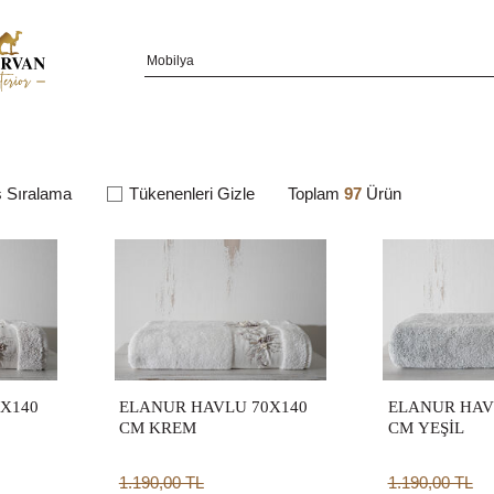
Tükenenleri Gizle
Toplam
97
Ürün
X140
ELANUR HAVLU 70X140
ELANUR HAV
CM KREM
CM YEŞİL
1.190,00
TL
1.190,00
TL