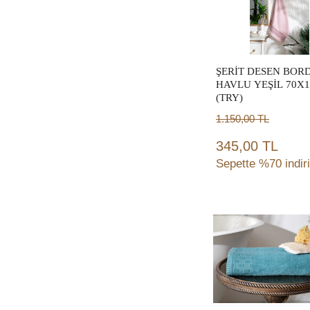
ÇALIŞMA MASASI
(1)
PARAVAN
(1)
HAVLULUK
(1)
OFİS KOLTUK
(1)
ŞERİT DESEN BOR
HAVLU YEŞİL 70X
SANDIK
(1)
(TRY)
KAŞIKLIK
(1)
1.150,00
TL
PEÇETE HALKASI
(1)
345,00 TL
279
(1)
Sepette %70 indir
ASKILIK
(1)
KUTU
(1)
ŞEZLONG
(1)
Sepete
SERVİS ARABASI-
SERVİS MASASI
(1)
Ekle
SALINCAK
(2)
312
(1)
ZİGON
(1)
NEVRESİM
(1)