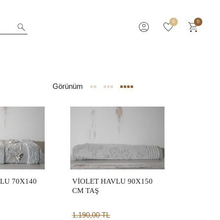
0
0
Görünüm
LU 70X140
VİOLET HAVLU 90X150
CM TAŞ
1.190,00
TL