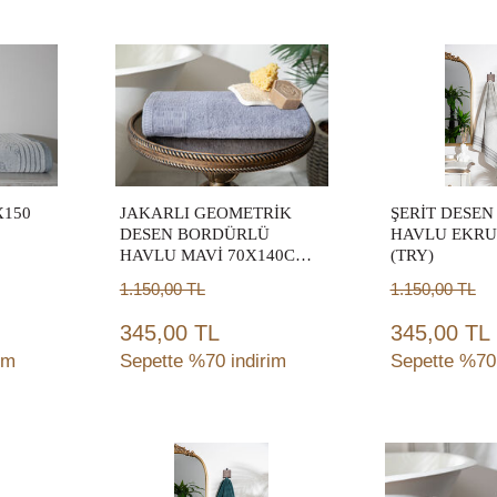
Sepete
Sep
Ekle
Ek
X150
JAKARLI GEOMETRİK
ŞERİT DESE
DESEN BORDÜRLÜ
HAVLU EKRU
HAVLU MAVİ 70X140CM
(TRY)
(TRY)
1.150,00
TL
1.150,00
TL
345,00 TL
345,00 TL
im
Sepette %70 indirim
Sepette %70 
Sepete
Sep
Ekle
Ek