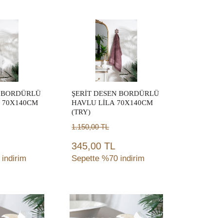
ete
Sepete
le
Ekle
N BORDÜRLÜ
ŞERİT DESEN BORDÜRLÜ
 70X140CM
HAVLU LİLA 70X140CM
(TRY)
1.150,00
TL
345,00 TL
indirim
Sepette %70 indirim
ete
Sepete
le
Ekle