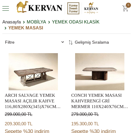
0
Anasayfa
MOBİLYA
YEMEK ODASI KLASİK
YEMEK MASASI
Filtre
ARCH SALVAGE YEMEK
CONCH YEMEK MASASI
MASASI AÇILIR KAHVE
KAHVERENGİ GRİ
116,80X280X(345)X76CM
MERMER 110X240X76CM
233221-2802TP-BS
DT239122_BND
299.000,00
TL
279.000,00
TL
209.300,00 TL
195.300,00 TL
Sepette %30 indirim
Sepette %30 indirim