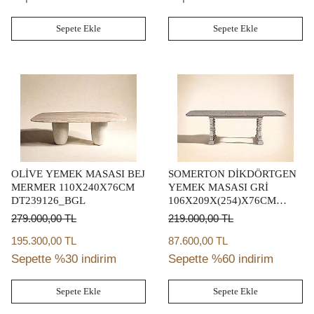
Sepete Ekle
Sepete Ekle
OLİVE YEMEK MASASI BEJ
SOMERTON DİKDÖRTGEN
MERMER 110X240X76CM
YEMEK MASASI GRİ
DT239126_BGL
106X209X(254)X76CM
303220-2840
279.000,00
TL
219.000,00
TL
195.300,00 TL
87.600,00 TL
Sepette %30 indirim
Sepette %60 indirim
Sepete Ekle
Sepete Ekle