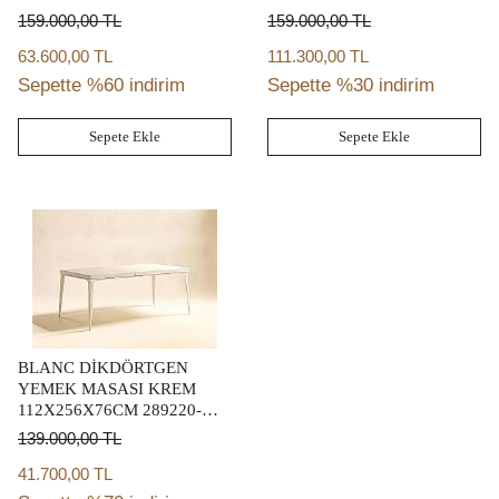
152X152X76CM 274225-
159.000,00
TL
159.000,00
TL
2812TP-BS
63.600,00 TL
111.300,00 TL
Sepette %60 indirim
Sepette %30 indirim
Sepete Ekle
Sepete Ekle
BLANC DİKDÖRTGEN
YEMEK MASASI KREM
112X256X76CM 289220-
1040
139.000,00
TL
41.700,00 TL