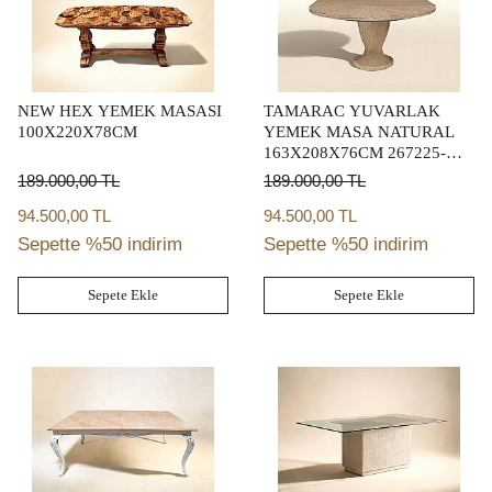
NEW HEX YEMEK MASASI
TAMARAC YUVARLAK
100X220X78CM
YEMEK MASA NATURAL
163X208X76CM 267225-
2352BS-TP
189.000,00
TL
189.000,00
TL
94.500,00 TL
94.500,00 TL
Sepette %50 indirim
Sepette %50 indirim
Sepete Ekle
Sepete Ekle