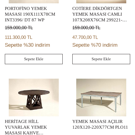
PORTOFİNO YEMEK
COTİERE DİKDÖRTGEN
MASASI 190X111X78CM
YEMEK MASASI CAMLI
INT3396/ DT 87 WP
107X208X76CM 299221-
2349BS-0000GT
159.000,00
TL
159.000,00
TL
111.300,00 TL
47.700,00 TL
Sepette %30 indirim
Sepette %70 indirim
Sepete Ekle
Sepete Ekle
HERİTAGE HİLL
YEMEK MASASI AÇILIR
YUVARLAK YEMEK
120X120-220X77CM PLO11
MASASI KAHVE