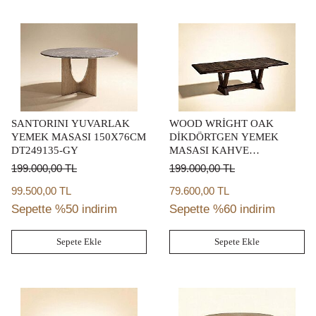
SANTORINI YUVARLAK
WOOD WRİGHT OAK
YEMEK MASASI 150X76CM
DİKDÖRTGEN YEMEK
DT249135-GY
MASASI KAHVE
117X259X76CM 253238-
199.000,00
TL
199.000,00
TL
2315
99.500,00 TL
79.600,00 TL
Sepette %50 indirim
Sepette %60 indirim
Sepete Ekle
Sepete Ekle