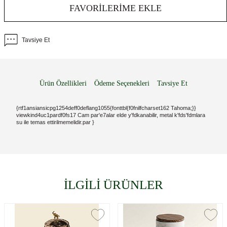
FAVORILERIME EKLE
Tavsiye Et
Ürün Özellikleri
Ödeme Seçenekleri
Tavsiye Et
{rtf1ansiansicpg1254deff0deflang1055{fonttbl{f0fnilfcharset162 Tahoma;}}
viewkind4uc1pardf0fs17 Cam par'e7alar elde y'fdkanabilir, metal k'fds'fdmlara
su ile temas ettirilmemelidir.par }
İLGİLİ ÜRÜNLER