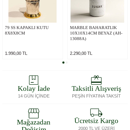
79 SS KAPAKLI KUTU
MARBLE BAHARATLIK
8X8X8CM
10X10X14CM BEYAZ (AH-
13088A)
1.990,00
TL
2.290,00
TL
Kolay İade
Taksitli Alışveriş
14 GÜN İÇİNDE
PEŞİN FİYATINA TAKSİT
Ücretsiz Kargo
Mağazadan
Değişim
2000 TL VE ÜZERİ