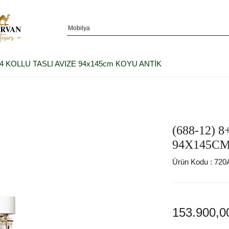
8+4 KOLLU TASLI AVIZE 94x145cm KOYU ANTİK
(688-12) 
94X145C
Ürün Kodu :
720
153.900,0