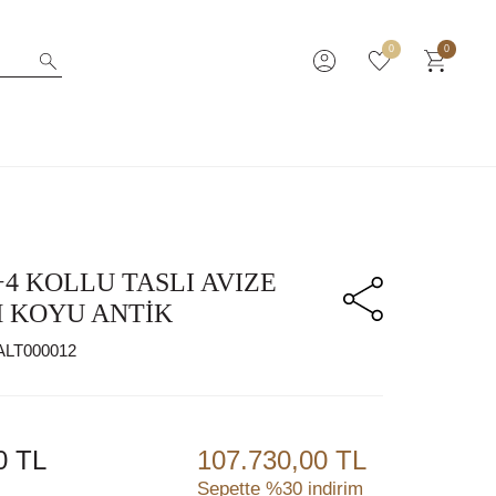
0
0
8+4 KOLLU TASLI AVIZE
M KOYU ANTİK
ALT000012
0
TL
107.730,00 TL
Sepette %30 indirim