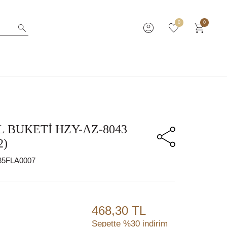
0
0
L BUKETİ HZY-AZ-8043
2)
85FLA0007
468,30 TL
Sepette %30 indirim