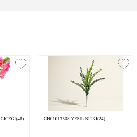
CICEGI(48)
CH01013508 YESIL BITKI(24)