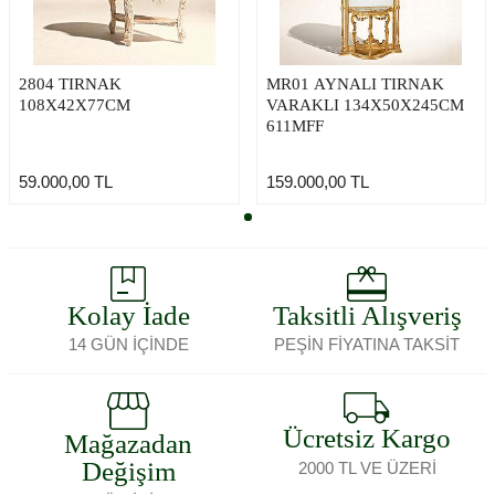
2804 TIRNAK
MR01 AYNALI TIRNAK
108X42X77CM
VARAKLI 134X50X245CM
611MFF
59.000,00
TL
159.000,00
TL
Kolay İade
Taksitli Alışveriş
14 GÜN İÇİNDE
PEŞİN FİYATINA TAKSİT
Ücretsiz Kargo
Mağazadan
Değişim
2000 TL VE ÜZERİ