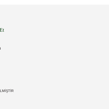
Et
B
TİLMİŞTİR