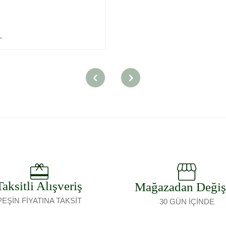
L
Sepete Ekle
Taksitli Alışveriş
Mağazadan Deği
PEŞİN FİYATINA TAKSİT
30 GÜN İÇİNDE