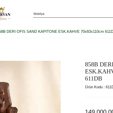
58B DERI OFIS SAND KAPITONE ESK.KAHVE 70x83x110cm 611
858B DER
ESK.KAH
611DB
Ürün Kodu :
611
149.000,0