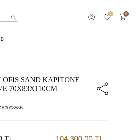
0
0
DB
I OFIS SAND KAPITONE
VE 70X83X110CM
DB000858B
0
TL
104.300,00 TL