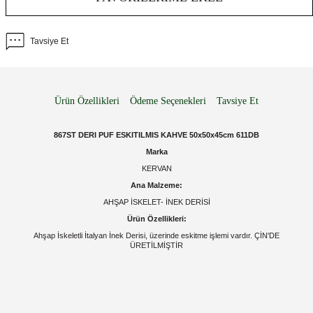
Tavsiye Et
Ürün Özellikleri
Ödeme Seçenekleri
Tavsiye Et
867ST DERI PUF ESKITILMIS KAHVE 50x50x45cm 611DB
Marka
KERVAN
Ana Malzeme:
AHŞAP İSKELET- İNEK DERİSİ
Ürün Özellikleri:
Ahşap İskeletli İtalyan İnek Derisi, üzerinde eskitme işlemi vardır. ÇİN'DE
ÜRETİLMİŞTİR