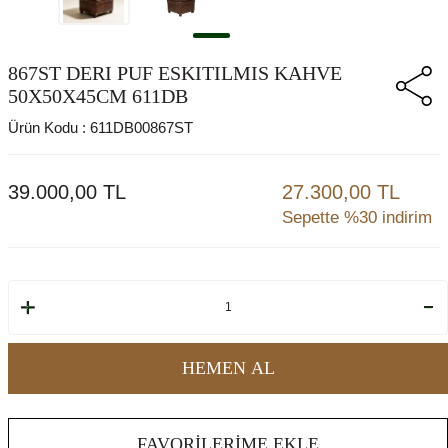
867ST DERI PUF ESKITILMIS KAHVE
50X50X45CM 611DB
Ürün Kodu :
611DB00867ST
39.000,00
TL
27.300,00 TL
Sepette %30 indirim
HEMEN AL
FAVORILERIME EKLE