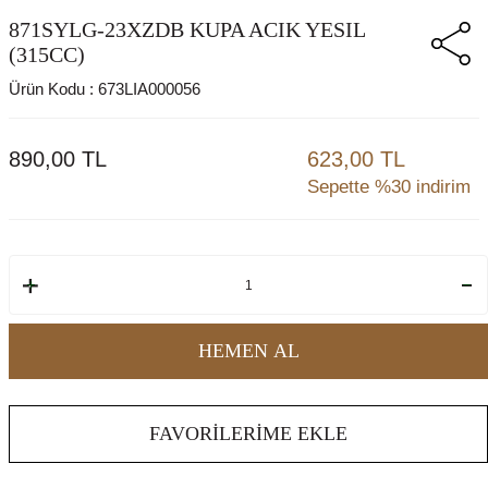
871SYLG-23XZDB KUPA ACIK YESIL
(315CC)
Ürün Kodu :
673LIA000056
890,00
TL
623,00 TL
Sepette %30 indirim
HEMEN AL
FAVORILERIME EKLE