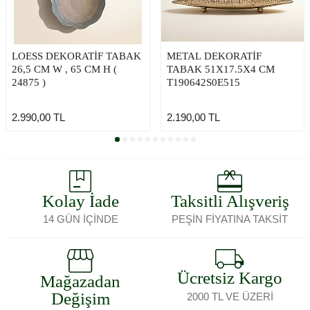
LOESS DEKORATIF TABAK
METAL DEKORATİF
26,5 CM W , 65 CM H (
TABAK 51X17.5X4 CM
24875 )
T190642S0E515
2.990,00
TL
2.190,00
TL
Kolay İade
Taksitli Alışveriş
14 GÜN İÇİNDE
PEŞİN FİYATINA TAKSİT
Ücretsiz Kargo
Mağazadan
Değişim
2000 TL VE ÜZERİ