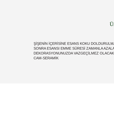
Ü
ŞİŞENİN İÇERİSİNE ESANS KOKU DOLDURULMA
SONRA ESANSI EMME SÜRESİ ZAMANLA AZALAC
DEKORASYONUNUZDA VAZGEÇİLMEZ OLACAK. KO
CAM-SERAMİK