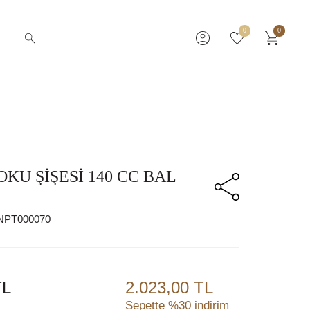
0
0
KU ŞİŞESİ 140 CC BAL
NPT000070
L
2.023,00 TL
Sepette %30 indirim