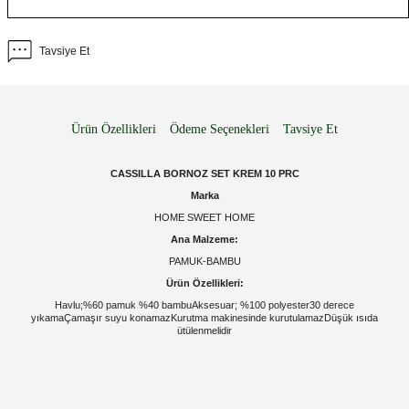
Tavsiye Et
Ürün Özellikleri
Ödeme Seçenekleri
Tavsiye Et
CASSILLA BORNOZ SET KREM 10 PRC
Marka
HOME SWEET HOME
Ana Malzeme:
PAMUK-BAMBU
Ürün Özellikleri:
Havlu;%60 pamuk %40 bambuAksesuar; %100 polyester30 derece
yıkamaÇamaşır suyu konamazKurutma makinesinde kurutulamazDüşük ısıda
ütülenmelidir