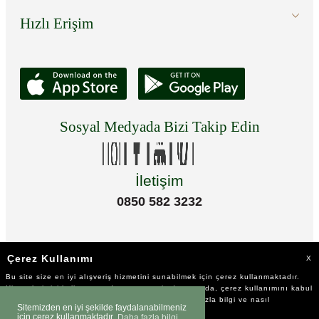
Hızlı Erişim
Sosyal Medyada Bizi Takip Edin
İletişim
0850 582 3232
Çerez Kullanımı
X
Bu site size en iyi alışveriş hizmetini sunabilmek için çerez kullanmaktadır.
Hizmetlerimizi kullanmaya devam etmeniz durumunda, çerez kullanımını kabul
ettiğinizi varsayacağız. Çerezler hakkında daha fazla bilgi ve nasıl
Sitemizden en iyi şekilde faydalanabilmeniz
reddedeceğinizi öğrenmek için
tıklayınız
için çerez kullanmaktadır.
Daha fazla bilgi