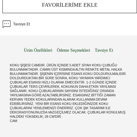
FAVORILERIME EKLE
Tavsiye Et
Ürün Özellikleri
Ödeme Seçenekleri
Tavsiye Et
KOKU ŞİŞESİ CAMDIR. ÜRÜN İÇİNDE 5 ADET SİYAH KOKU ÇUBUĞU
BULUNMAKTADIR. CAMIN ÜST KISMINDA ALTIN RENKTE METAL HALKA
BULUNMAKTADIR. ŞİŞENİN İÇERİSİNE ESANS KOKU DOLDURULMALIDIR.
DOLDURDUKTAN BİR SÜRE SONRA, KOKU YAYMAYA YARDIMCI
ÇUBUKLAR ESANSI HIZLI OLARAK EMECEKTİR. 1-2 GÜNDE İÇİNDE
ÇUBUKLAR TERS ÇEVRİLEREK, KOKUNUN DAHA ETKİN YAYILMASI
SAĞLANIR. KOKU ÇUBUKLARININ SAYISINI İSTEDİĞİNİZ ORANDA
YAYILMASINA GÖRE AZALTABİLİRSİNİZ. ESANSINIZ BİTTİĞİ ZAMAN
KERVAN YEDEK KOKULARINDAN ALARAK KULLANIMA DEVAM
EDEBİLİRSİNİZ. YENİ BİR ESANS KOKU EKLEDİĞİNİZDE KOKU
ÇUBUKLARINI YENİLEMENİZİ ÖNERİRİZ. ÇOK ŞIK TASARIMI İLE
DEKORASYONUNUZDA VAZGEÇİLMEZ OLACAK. ÇUBUKLAR KONULMUŞ
HALDEKİ YÜKSEKLİK; 28 CM'DİR
CAM