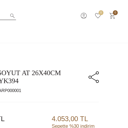
0
0
SOYUT AT 26X40CM
YK394
ARP000001
L
4.053,00 TL
Sepette %30 indirim