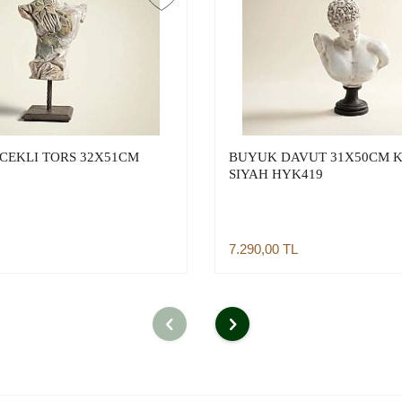
ICEKLI TORS 32X51CM
BUYUK DAVUT 31X50CM 
SIYAH HYK419
7.290,00
TL
Sepete Ekle
Sepete Ekle