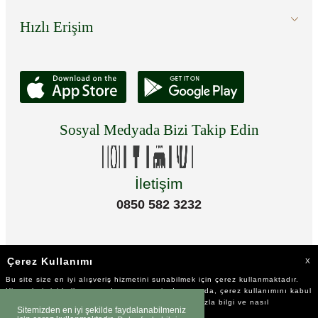
Hızlı Erişim
Sosyal Medyada Bizi Takip Edin
İletişim
0850 582 3232
Çerez Kullanımı
X
Bu site size en iyi alışveriş hizmetini sunabilmek için çerez kullanmaktadır.
Hizmetlerimizi kullanmaya devam etmeniz durumunda, çerez kullanımını kabul
ettiğinizi varsayacağız. Çerezler hakkında daha fazla bilgi ve nasıl
Sitemizden en iyi şekilde faydalanabilmeniz
reddedeceğinizi öğrenmek için
tıklayınız