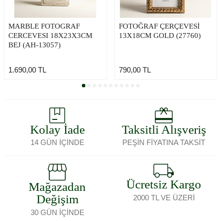
MARBLE FOTOGRAF
FOTOĞRAF ÇERÇEVESİ
CERCEVESI 18X23X3CM
13X18CM GOLD (27760)
BEJ (AH-13057)
1.690,00
TL
790,00
TL
Kolay İade
Taksitli Alışveriş
14 GÜN İÇİNDE
PEŞİN FİYATINA TAKSİT
Ücretsiz Kargo
Mağazadan
Değişim
2000 TL VE ÜZERİ
30 GÜN İÇİNDE