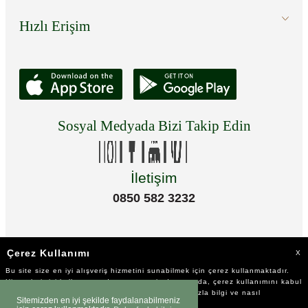
Hızlı Erişim
Sosyal Medyada Bizi Takip Edin
İletişim
0850 582 3232
Çerez Kullanımı
X
Bu site size en iyi alışveriş hizmetini sunabilmek için çerez kullanmaktadır.
Hizmetlerimizi kullanmaya devam etmeniz durumunda, çerez kullanımını kabul
ettiğinizi varsayacağız. Çerezler hakkında daha fazla bilgi ve nasıl
Sitemizden en iyi şekilde faydalanabilmeniz
reddedeceğinizi öğrenmek için
tıklayınız