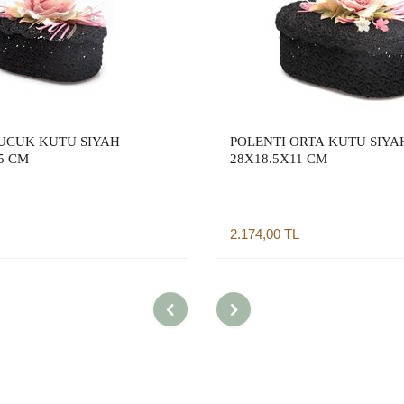
UCUK KUTU SIYAH
POLENTI ORTA KUTU SIYA
5 CM
28X18.5X11 CM
2.174,00
TL
Sepete Ekle
Sepete Ekle