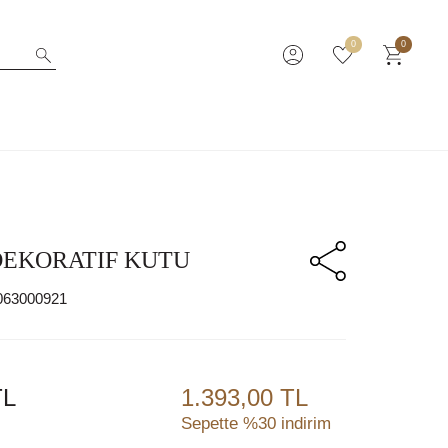
0
0
DEKORATIF KUTU
063000921
L
1.393,00 TL
Sepette %30 indirim