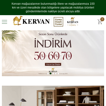
Kervan mağazalarının bulunmadığı illere ve mağazalarımıza 100
km ve üzeri mesafede olan bölgelere yapılacak mobilya ürünleri
gönderimlerinde nakliye ücreti alıcıya aittir.
0