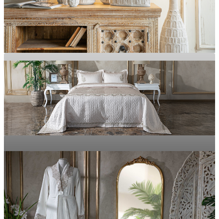
MOBİLYA
Evinizdeki Her Alanı Zarafete Dönüştürün
Doğal Dokular, Yumuşak His
EV DEKOR
TEKSTİL