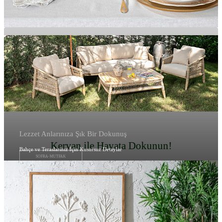
Lezzet Anlarınıza Şık Bir Dokunuş
Kervan ile Hayata Dokunun!
Bahçe ve Teraslarınız İçin Kusursuz Detaylar
SOFRA-MUTFAK
BAHÇE