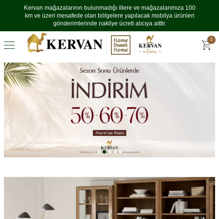
Kervan mağazalarının bulunmadığı illere ve mağazalarımıza 100
km ve üzeri mesafede olan bölgelere yapılacak mobilya ürünleri
gönderimlerinde nakliye ücreti alıcıya aittir.
0