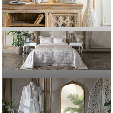
MOBİLYA
Evinizdeki Her Alanı Zarafete Dönüştürün
Doğal Dokular, Yumuşak His
EV DEKOR
TEKSTİL