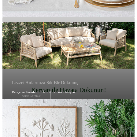
Lezzet Anlarınıza Şık Bir Dokunuş
Kervan ile Hayata Dokunun!
Bahçe ve Teraslarınız İçin Kusursuz Detaylar
SOFRA-MUTFAK
BAHÇE