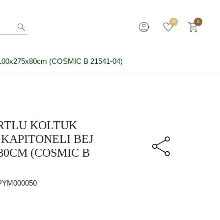
0
0
0x275x80cm (COSMIC B 21541-04)
RTLU KOLTUK
KAPITONELI BEJ
80CM (COSMIC B
PYM000050