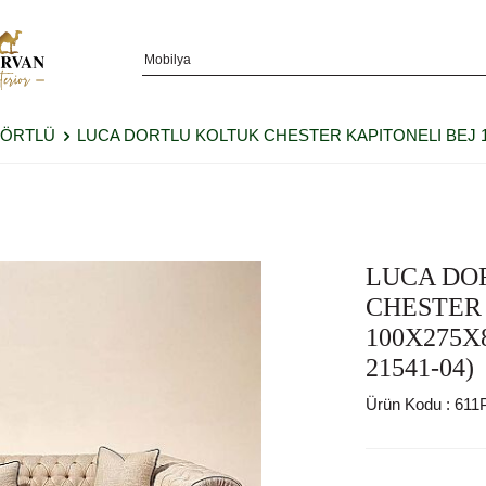
DÖRTLÜ
LUCA DORTLU KOLTUK CHESTER KAPITONELI BEJ 10
LUCA DO
CHESTER 
100X275X
21541-04)
Ürün Kodu :
611