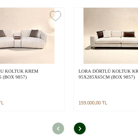
LU KOLTUK KREM
LORA DÖRTLÜ KOLTUK K
 (BOX 9857)
95X285X65CM (BOX 9857)
TL
159.000,00
TL
Sepete Ekle
Sepete Ekle