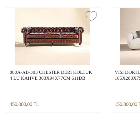
880A-AB-303 CHESTER DERI KOLTUK
VISI DORT
4 LU KAHVE 303X94X77CM 611DB
105X280X75
459.000,00
TL
159.000,00
Sepete Ekle