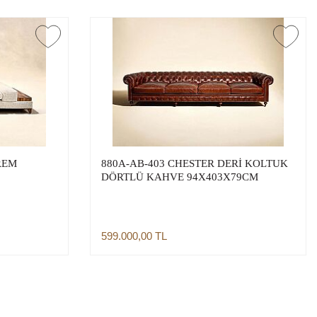
REM
880A-AB-403 CHESTER DERİ KOLTUK
DÖRTLÜ KAHVE 94X403X79CM
599.000,00
TL
Sepete Ekle