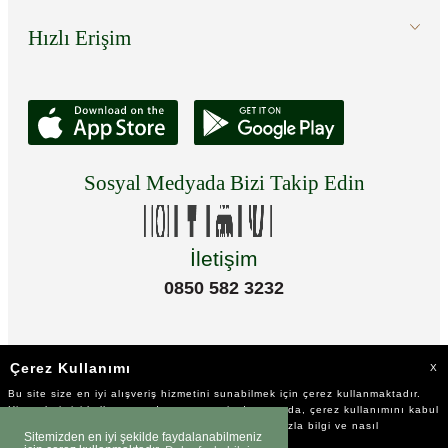
Hızlı Erişim
Sosyal Medyada Bizi Takip Edin
İletişim
0850 582 3232
Çerez Kullanımı
X
Bu site size en iyi alışveriş hizmetini sunabilmek için çerez kullanmaktadır.
Hizmetlerimizi kullanmaya devam etmeniz durumunda, çerez kullanımını kabul
ettiğinizi varsayacağız. Çerezler hakkında daha fazla bilgi ve nasıl
Sitemizden en iyi şekilde faydalanabilmeniz
reddedeceğinizi öğrenmek için
tıklayınız