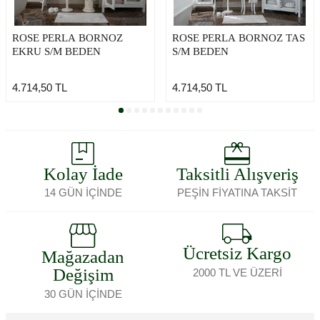
ROSE PERLA BORNOZ
ROSE PERLA BORNOZ TAS
EKRU S/M BEDEN
S/M BEDEN
4.714,50
TL
4.714,50
TL
Kolay İade
Taksitli Alışveriş
14 GÜN İÇİNDE
PEŞİN FİYATINA TAKSİT
Ücretsiz Kargo
Mağazadan
Değişim
2000 TL VE ÜZERİ
30 GÜN İÇİNDE