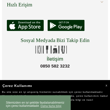
Hızlı Erişim
Sosyal Medyada Bizi Takip Edin
İletişim
0850 582 3232
Çerez Kullanımı
X
Bu site size en iyi alışveriş hizmetini sunabilmek için çerez kullanmaktadır.
Hizmetlerimizi kullanmaya devam etmeniz durumunda, çerez kullanımını kabul
ettiğinizi varsayacağız. Çerezler hakkında daha fazla bilgi ve nasıl
Sitemizden en iyi şekilde faydalanabilmeniz
reddedeceğinizi öğrenmek için
tıklayınız
için çerez kullanmaktadır.
Daha fazla bilgi
©2023 Tüm Hakkı Saklıdır.