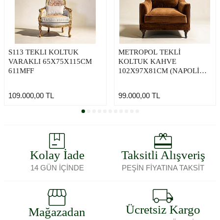
S113 TEKLI KOLTUK
METROPOL TEKLİ
VARAKLI 65X75X115CM
KOLTUK KAHVE
611MFF
102X97X81CM (NAPOLİ
212)
109.000,00
TL
99.000,00
TL
Kolay İade
Taksitli Alışveriş
14 GÜN İÇİNDE
PEŞİN FİYATINA TAKSİT
Ücretsiz Kargo
Mağazadan