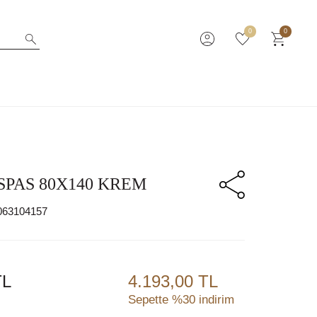
0
0
SPAS 80X140 KREM
063104157
L
4.193,00 TL
Sepette %30 indirim