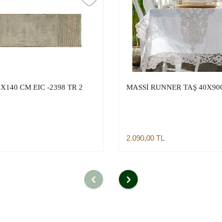
140 CM EIC -2398 TR 2
MASSİ RUNNER TAŞ 40X9
2.090,00
TL
Sepete Ekle
Sepete Ekle