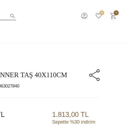
0
0
NNER TAŞ 40X110CM
063027840
L
1.813,00 TL
Sepette %30 indirim