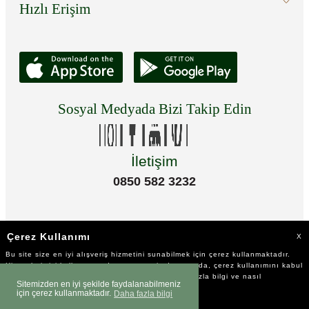
Hızlı Erişim
Sosyal Medyada Bizi Takip Edin
İletişim
0850 582 3232
Çerez Kullanımı
X
Bu site size en iyi alışveriş hizmetini sunabilmek için çerez kullanmaktadır.
Hizmetlerimizi kullanmaya devam etmeniz durumunda, çerez kullanımını kabul
ettiğinizi varsayacağız. Çerezler hakkında daha fazla bilgi ve nasıl
Sitemizden en iyi şekilde faydalanabilmeniz
reddedeceğinizi öğrenmek için
tıklayınız
için çerez kullanmaktadır.
Daha fazla bilgi
©2023 Tüm Hakkı Saklıdır.