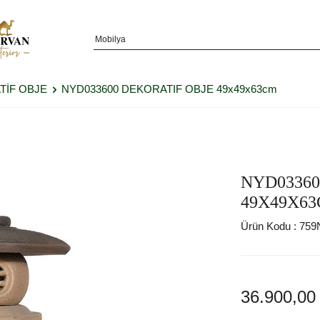
TİF OBJE
NYD033600 DEKORATIF OBJE 49x49x63cm
NYD03360
49X49X6
Ürün Kodu :
759
36.900,00