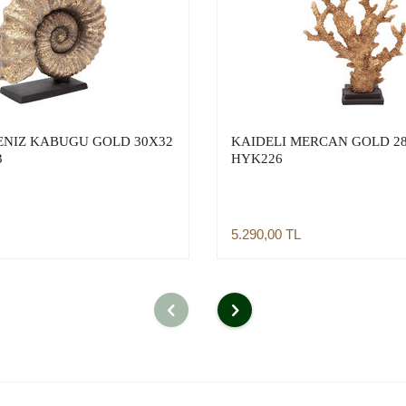
ENIZ KABUGU GOLD 30X32
KAIDELI MERCAN GOLD 2
3
HYK226
5.290,00
TL
Sepete Ekle
Sepete Ekle