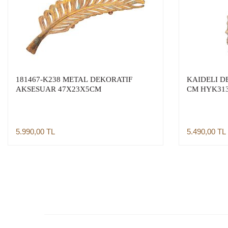
181467-K238 METAL DEKORATIF
KAIDELI D
AKSESUAR 47X23X5CM
CM HYK31
5.990,00
TL
5.490,00
TL
Sepete Ekle