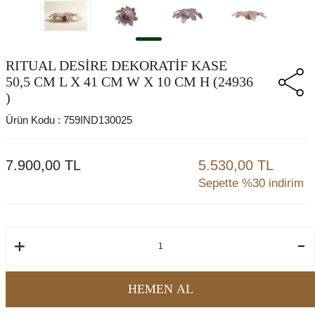
RITUAL DESIRE DEKORATIF KASE
50,5 CM L X 41 CM W X 10 CM H (24936
)
Ürün Kodu :
759IND130025
7.900,00
TL
5.530,00 TL
Sepette %30 indirim
HEMEN AL