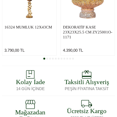
16324 MUMLUK 12X43CM
DEKORATİF KASE
23X23X25.5 CM ZY25001O-
1171
3.790,00
TL
4.390,00
TL
Kolay İade
Taksitli Alışveriş
14 GÜN İÇİNDE
PEŞİN FİYATINA TAKSİT
Ücretsiz Kargo
Mağazadan