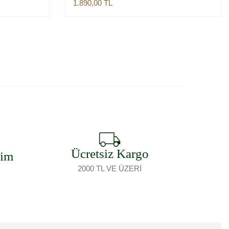
1.890,00
TL
Sepete Ekle
Ücretsiz Kargo
şim
2000 TL VE ÜZERİ