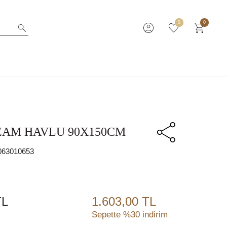
0
0
EAM HAVLU 90X150CM
063010653
L
1.603,00 TL
Sepette %30 indirim