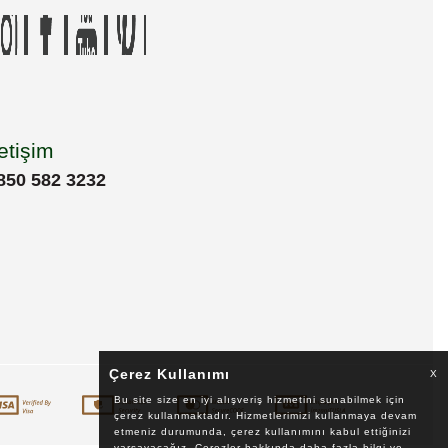
letişim
850 582 3232
Çerez Kullanımı
X
Bu site size en iyi alışveriş hizmetini sunabilmek için
çerez kullanmaktadır. Hizmetlerimizi kullanmaya devam
etmeniz durumunda, çerez kullanımını kabul ettiğinizi
varsayacağız. Çerezler hakkında daha fazla bilgi ve