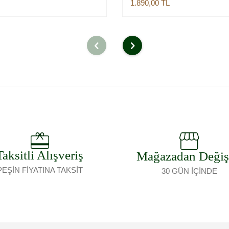
1.890,00
TL
Sepete Ekle
Sepete Ekle
Taksitli Alışveriş
Mağazadan Deği
PEŞİN FİYATINA TAKSİT
30 GÜN İÇİNDE