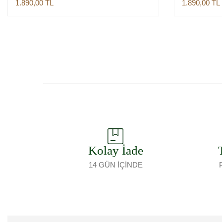
1.890,00
TL
1.890,00
TL
Sepete Ekle
Kolay İade
14 GÜN İÇİNDE