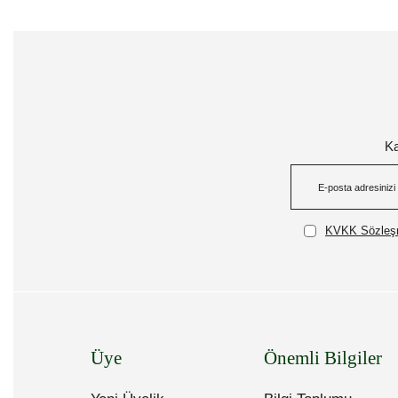
Ka
KVKK Sözleşm
Üye
Önemli Bilgiler