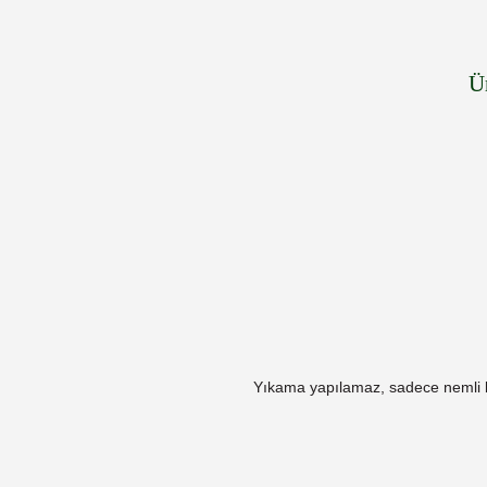
Ü
Yıkama yapılamaz, s
adece nemli be