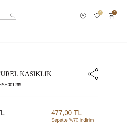
0
0
TUREL KASIKLIK
HSH001269
L
477,00 TL
Sepette %70 indirim