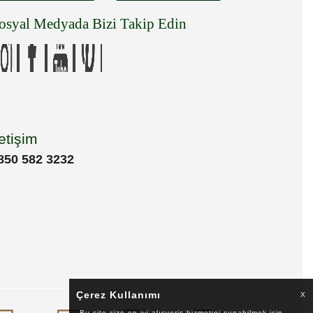
osyal Medyada Bizi Takip Edin
letişim
850 582 3232
Çerez Kullanımı
X
Bu site size en iyi alışveriş hizmetini sunabilmek için