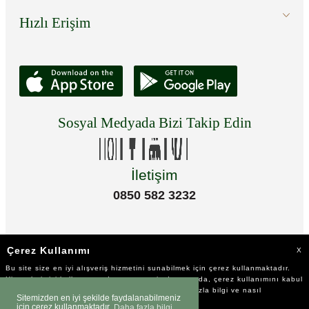
Hızlı Erişim
Sosyal Medyada Bizi Takip Edin
İletişim
0850 582 3232
Çerez Kullanımı
X
Bu site size en iyi alışveriş hizmetini sunabilmek için çerez kullanmaktadır.
Hizmetlerimizi kullanmaya devam etmeniz durumunda, çerez kullanımını kabul
ettiğinizi varsayacağız. Çerezler hakkında daha fazla bilgi ve nasıl
Sitemizden en iyi şekilde faydalanabilmeniz
reddedeceğinizi öğrenmek için
tıklayınız
için çerez kullanmaktadır.
Daha fazla bilgi