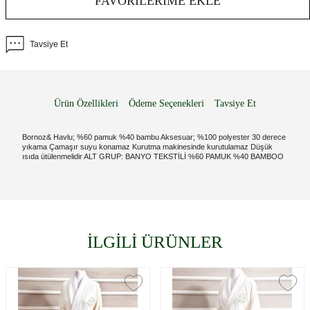
FAVORILERIME EKLE
Tavsiye Et
Ürün Özellikleri
Ödeme Seçenekleri
Tavsiye Et
Bornoz& Havlu; %60 pamuk %40 bambu Aksesuar; %100 polyester 30 derece
yıkama Çamaşır suyu konamaz Kurutma makinesinde kurutulamaz Düşük
ısıda ütülenmelidir ALT GRUP: BANYO TEKSTİLİ %60 PAMUK %40 BAMBOO
İLGİLİ ÜRÜNLER