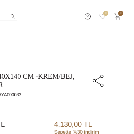
0
0
0X140 CM -KREM/BEJ,
R
AYA000033
L
4.130,00 TL
Sepette %30 indirim