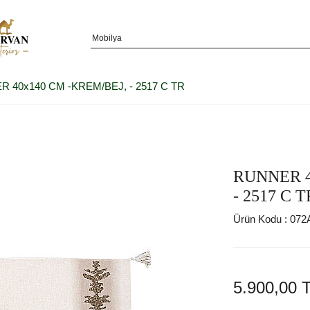
 40x140 CM -KREM/BEJ, - 2517 C TR
RUNNER 4
- 2517 C T
Ürün Kodu :
072
5.900,00
T