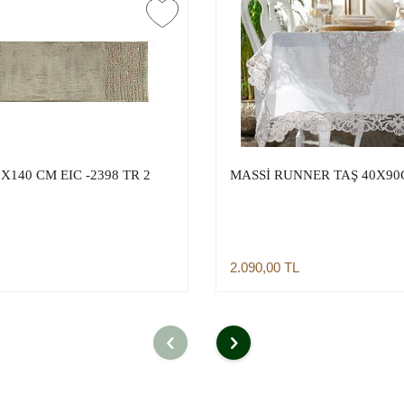
140 CM EIC -2398 TR 2
MASSİ RUNNER TAŞ 40X9
2.090,00
TL
Sepete Ekle
Sepete Ekle