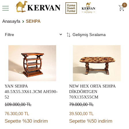
0
Anasayfa
SEHPA
Filtre
YAN SEHPA
NEW HEX ORTA SEHPA
40.5X55.3X61.3CM AH590-
DİKDÖRTGEN
52
70X135X55CM
109.000,00
TL
79.000,00
TL
76.300,00 TL
39.500,00 TL
Sepette %30 indirim
Sepette %50 indirim