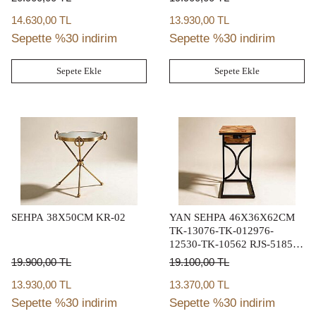
14.630,00 TL
13.930,00 TL
Sepette %30 indirim
Sepette %30 indirim
Sepete Ekle
Sepete Ekle
SEHPA 38X50CM KR-02
YAN SEHPA 46X36X62CM
TK-13076-TK-012976-
12530-TK-10562 RJS-51858-
12365
19.900,00
TL
19.100,00
TL
13.930,00 TL
13.370,00 TL
Sepette %30 indirim
Sepette %30 indirim