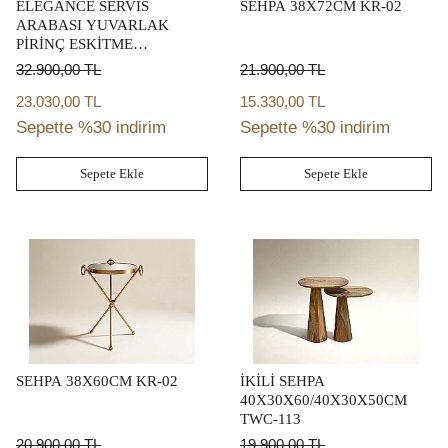
ELEGANCE SERVİS
SEHPA 38X72CM KR-02
ARABASI YUVARLAK
PİRİNÇ ESKİTME
(46,5X46,5 H:76,5CM)
32.900,00
TL
21.900,00
TL
23.030,00 TL
15.330,00 TL
Sepette %30 indirim
Sepette %30 indirim
Sepete Ekle
Sepete Ekle
SEHPA 38X60CM KR-02
İKİLİ SEHPA
40X30X60/40X30X50CM
TWC-113
20.900,00
TL
19.900,00
TL