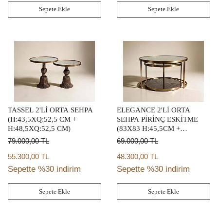
Sepete Ekle
Sepete Ekle
TASSEL 2'Lİ ORTA SEHPA
ELEGANCE 2'Lİ ORTA
(H:43,5XQ:52,5 CM +
SEHPA PİRİNÇ ESKİTME
H:48,5XQ:52,5 CM)
(83X83 H:45,5CM +
69,5X69,5 H:40,5 CM)
79.000,00
TL
69.000,00
TL
55.300,00 TL
48.300,00 TL
Sepette %30 indirim
Sepette %30 indirim
Sepete Ekle
Sepete Ekle