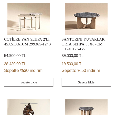
COTİERE YAN SEHPA 2'Lİ
SANTORINI YUVARLAK
45X51X61CM 299365-1243
ORTA SEHPA 33X67CM
CT249176-GY
54.900,00
TL
39.000,00
TL
38.430,00 TL
19.500,00 TL
Sepette %30 indirim
Sepette %50 indirim
Sepete Ekle
Sepete Ekle