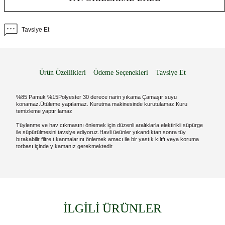
Tavsiye Et
Ürün Özellikleri
Ödeme Seçenekleri
Tavsiye Et
%85 Pamuk %15Polyester 30 derece narin yıkama Çamaşır suyu
konamaz.Ütüleme yapılamaz. Kurutma makinesinde kurutulamaz.Kuru
temizleme yaptırılamaz
Tüylenme ve hav cıkmasını önlemek için düzenli aralıklarla elektirikli süpürge
ile süpürülmesini tavsiye ediyoruz.Havli üeünler yıkandıktan sonra tüy
bırakabilir filtre tıkanmalarını önlemek amacı ile bir yastık kılıfı veya koruma
torbası içinde yıkamanız gerekmektedir
İLGİLİ ÜRÜNLER