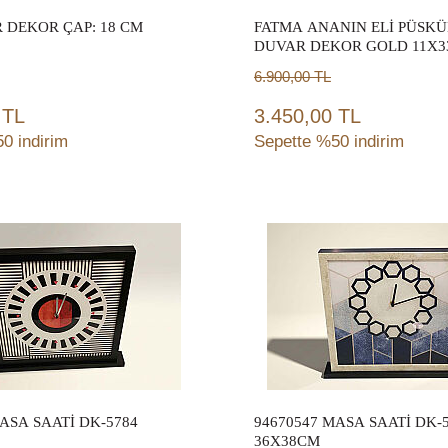
 DEKOR ÇAP: 18 CM
FATMA ANANIN ELİ PÜSK
DUVAR DEKOR GOLD 11X3
6.900,00
TL
 TL
3.450,00 TL
0 indirim
Sepette %50 indirim
Sepete Ekle
Sepete Ekle
ASA SAATİ DK-5784
94670547 MASA SAATİ DK-
36X38CM