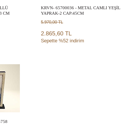
ÜLLÜ
KRVN- 65700036 - METAL CAMLI YEŞİL
3 CM
YAPRAK-2 CAP:45CM
5.970,00
TL
2.865,60 TL
Sepette %52 indirim
Sepete Ekle
5758