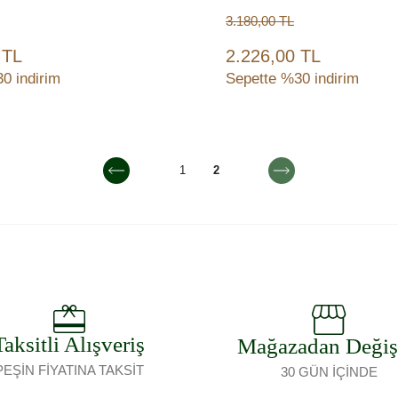
3.180,00
TL
 TL
2.226,00 TL
0 indirim
Sepette %30 indirim
Sepete Ekle
Sepete Ekle
1
2
Taksitli Alışveriş
Mağazadan Deği
PEŞİN FİYATINA TAKSİT
30 GÜN İÇİNDE