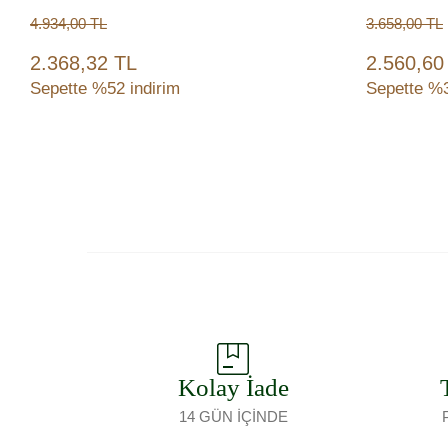
4.934,00
TL
3.658,00
TL
2.368,32 TL
2.560,60
Sepette %52 indirim
Sepette %3
Sepete Ekle
Kolay İade
14 GÜN İÇİNDE