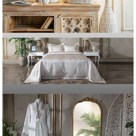
MOBİLYA
Evinizdeki Her Alanı Zarafete Dönüştürün
Doğal Dokular, Yumuşak His
EV DEKOR
TEKSTİL