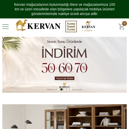
Kervan mağazalarının bulunmadığı illere ve mağazalarımıza 100
km ve üzeri mesafede olan bölgelere yapılacak mobilya ürünleri
gönderimlerinde nakliye ücreti alıcıya aittir.
0