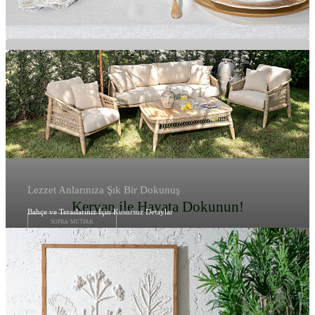
Lezzet Anlarınıza Şık Bir Dokunuş
Kervan ile Hayata Dokunun!
Bahçe ve Teraslarınız İçin Kusursuz Detaylar
SOFRA-MUTFAK
BAHÇE