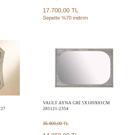
17.700,00 TL
Sepette %70 indirim
Sepete Ekle
VAULT AYNA GRİ 5X109X81CM
727
285121-2354
35.900,00
TL