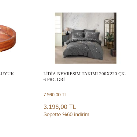
Sepete Ekle
 BUYUK
LİDİA NEVRESIM TAKIMI 200X220 ÇK.
6 PRC GRİ
7.990,00
TL
3.196,00 TL
Sepette %60 indirim