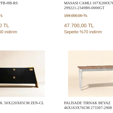
7FB-HB-RS
MASASI CAMLI 107X208X
299221-2349BS-0000GT
TL
159.000,00
TL
0 TL
47.700,00 TL
0 indirim
Sepette %70 indirim
Sepete Ekle
Sepete Ekle
L 50X220X85CM ZEN-CL
PALİSADE TIRNAK BEYAZ
46X163X76CM 273307-2908