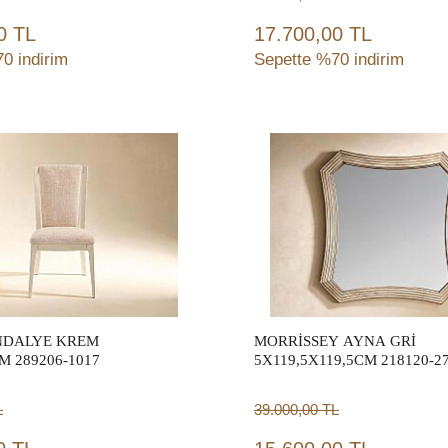
0 TL
17.700,00 TL
0 indirim
Sepette %70 indirim
Sepete Ekle
Sepete Ekle
NDALYE KREM
MORRİSSEY AYNA GRİ
M 289206-1017
5X119,5X119,5CM 218120-2
L
39.000,00
TL