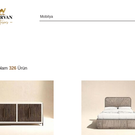
plam
326
Ürün