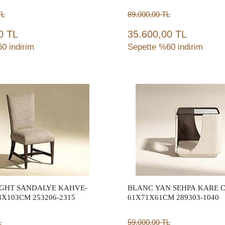
L
89.000,00
TL
0 TL
35.600,00 TL
0 indirim
Sepette %60 indirim
Sepete Ekle
Sepete Ekle
GHT SANDALYE KAHVE-
BLANC YAN SEHPA KARE 
3X103CM 253206-2315
61X71X61CM 289303-1040
L
59.000,00
TL