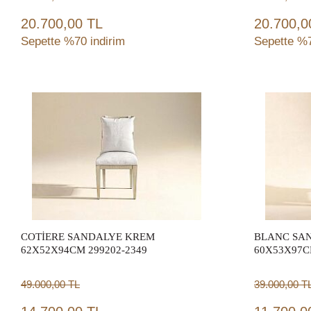
20.700,00 TL
20.700,0
Sepette %70 indirim
Sepette %7
Sepete Ekle
COTİERE SANDALYE KREM
BLANC SA
62X52X94CM 299202-2349
60X53X97C
49.000,00
TL
39.000,00
T