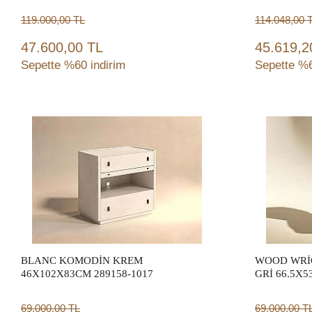
119.000,00
TL
114.048,00
T
47.600,00 TL
45.619,2
Sepette %60 indirim
Sepette %6
Sepete Ekle
BLANC KOMODİN KREM
WOOD WRİ
46X102X83CM 289158-1017
GRİ 66.5X5
69.000,00
TL
69.000,00
T