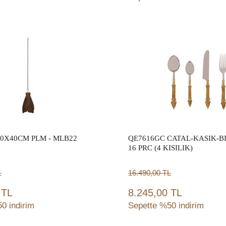
Sepete Ekle
Sepete Ekle
20X40CM PLM - MLB22
QE7616GC CATAL-KASIK-B
16 PRC (4 KISILIK)
L
16.490,00
TL
 TL
8.245,00 TL
0 indirim
Sepette %50 indirim