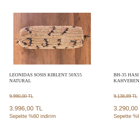
Sepete Ekle
LEONIDAS SOSIS KIRLENT 50X55
BH-35 HAS
NATURAL
KAHVEREN
9.990,00
TL
9.138,89
TL
3.996,00 TL
3.290,00
Sepette %60 indirim
Sepette %6