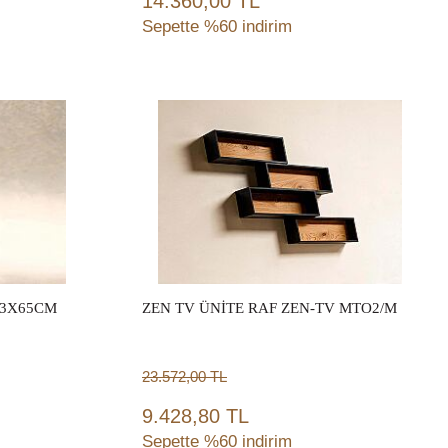
14.360,00 TL
Sepette %60 indirim
Sepete Ekle
43X65CM
ZEN TV ÜNİTE RAF ZEN-TV MTO2/M
23.572,00
TL
9.428,80 TL
Sepette %60 indirim