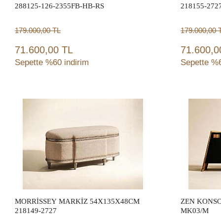
288125-126-2355FB-HB-RS
218155-272
179.000,00
TL
179.000,00
71.600,00 TL
71.600,0
Sepette %60 indirim
Sepette %6
Sepete Ekle
MORRİSSEY MARKİZ 54X135X48CM
ZEN KONSO
218149-2727
MK03/M