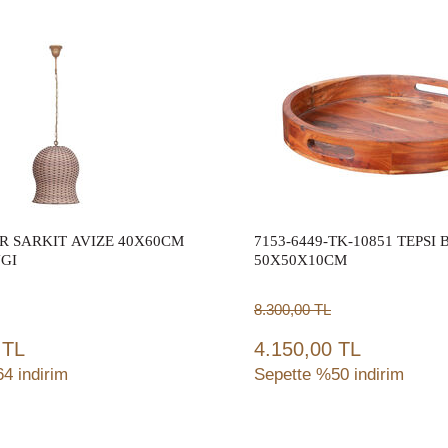
Sepete Ekle
Sepete Ekle
IR SARKIT AVIZE 40X60CM
7153-6449-TK-10851 TEPSI
GI
50X50X10CM
8.300,00
TL
 TL
4.150,00 TL
4 indirim
Sepette %50 indirim