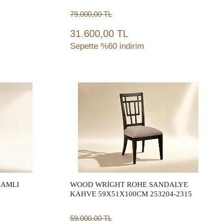
79.000,00
TL
31.600,00 TL
Sepette %60 indirim
Sepete Ekle
CAMLI
WOOD WRİGHT ROHE SANDALYE
KAHVE 59X51X100CM 253204-2315
59.000,00
TL