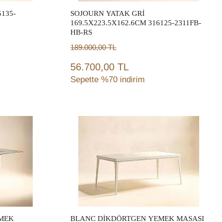
135-
SOJOURN YATAK GRİ
169.5X223.5X162.6CM 316125-2311FB-
HB-RS
189.000,00
TL
56.700,00 TL
Sepette %70 indirim
Sepete Ekle
EMEK
BLANC DİKDÖRTGEN YEMEK MASASI