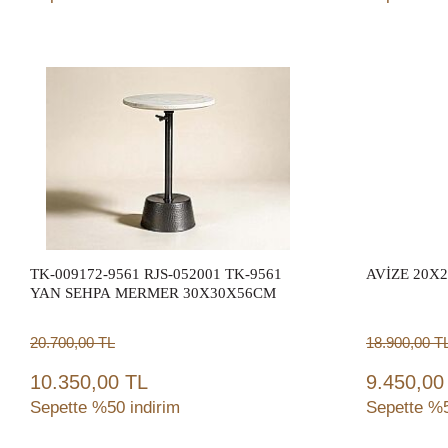
Sepete Ekle
TK-009172-9561 RJS-052001 TK-9561
AVİZE 20X
YAN SEHPA MERMER 30X30X56CM
20.700,00
TL
18.900,00
T
10.350,00 TL
9.450,00
Sepette %50 indirim
Sepette %5