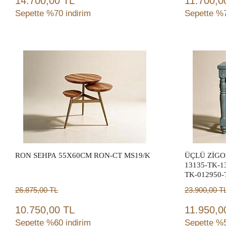
14.700,00 TL
11.700,0
Sepette %70 indirim
Sepette %7
Sepete Ekle
RON SEHPA 55X60CM RON-CT MS19/K
ÜÇLÜ ZİGO
13135-TK-1
TK-012950-
26.875,00
TL
23.900,00
T
10.750,00 TL
11.950,0
Sepette %60 indirim
Sepette %5