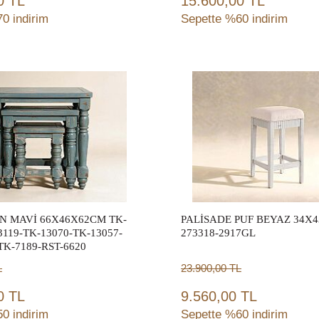
0 TL
15.600,00 TL
0 indirim
Sepette %60 indirim
Sepete Ekle
Sepete Ekle
N MAVİ 66X46X62CM TK-
PALİSADE PUF BEYAZ 34X
3119-TK-13070-TK-13057-
273318-2917GL
TK-7189-RST-6620
L
23.900,00
TL
0 TL
9.560,00 TL
0 indirim
Sepette %60 indirim