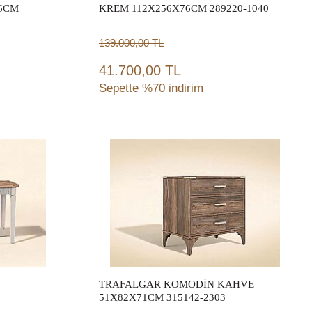
76CM
KREM 112X256X76CM 289220-1040
139.000,00
TL
41.700,00 TL
Sepette %70 indirim
Sepete Ekle
TRAFALGAR KOMODİN KAHVE
51X82X71CM 315142-2303