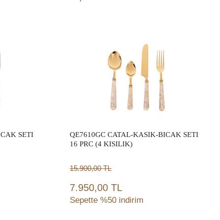
Sepete Ekle
ICAK SETI
QE7610GC CATAL-KASIK-BICAK SETI
16 PRC (4 KISILIK)
15.900,00
TL
7.950,00 TL
Sepette %50 indirim