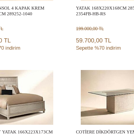
NSOL 4 KAPAK KREM
YATAK 168X220X168CM 285
CM 289252-1040
2354FB-HB-RS
TL
199.000,00
TL
0 TL
59.700,00 TL
0 indirim
Sepette %70 indirim
Sepete Ekle
Sepete Ekle
 YATAK 166X223X173CM
COTİERE DİKDÖRTGEN Y