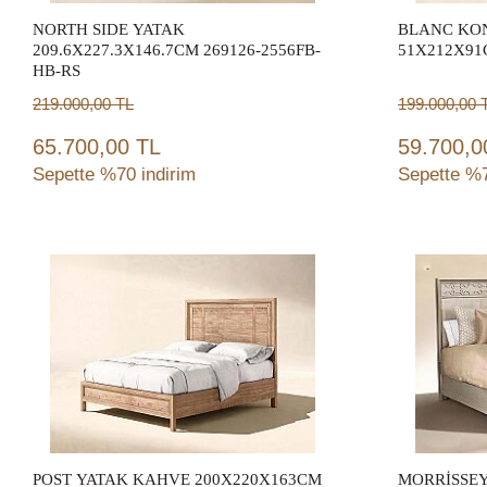
NORTH SIDE YATAK
BLANC KO
209.6X227.3X146.7CM 269126-2556FB-
51X212X91
HB-RS
219.000,00
TL
199.000,00
65.700,00 TL
59.700,0
Sepette %70 indirim
Sepette %7
Sepete Ekle
POST YATAK KAHVE 200X220X163CM
MORRİSSEY